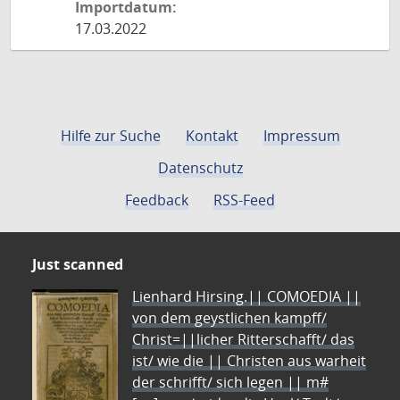
Importdatum:
17.03.2022
Hilfe zur Suche
Kontakt
Impressum
Datenschutz
Feedback
RSS-Feed
Just scanned
Lienhard Hirsing.|| COMOEDIA ||
von dem geystlichen kampff/
Christ=||licher Ritterschafft/ das
ist/ wie die || Christen aus warheit
der schrifft/ sich legen || m#