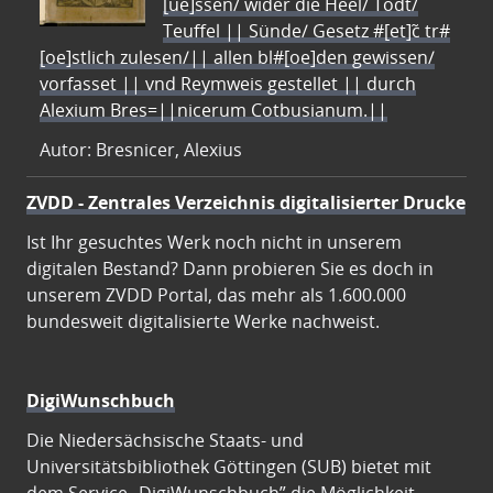
[ue]ssen/ wider die Heel/ Todt/
Teuffel || Sünde/ Gesetz #[et]c̃ tr#
[oe]stlich zulesen/|| allen bl#[oe]den gewissen/
vorfasset || vnd Reymweis gestellet || durch
Alexium Bres=||nicerum Cotbusianum.||
Autor: Bresnicer, Alexius
ZVDD - Zentrales Verzeichnis digitalisierter Drucke
Ist Ihr gesuchtes Werk noch nicht in unserem
digitalen Bestand? Dann probieren Sie es doch in
unserem ZVDD Portal, das mehr als 1.600.000
bundesweit digitalisierte Werke nachweist.
DigiWunschbuch
Die Niedersächsische Staats- und
Universitätsbibliothek Göttingen (SUB) bietet mit