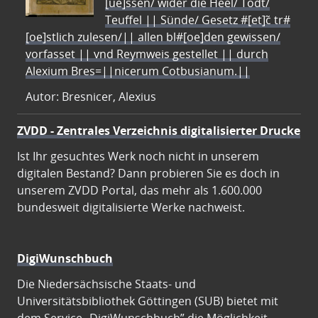
[ue]ssen/ wider die Heel/ Todt/
Teuffel || Sünde/ Gesetz #[et]c̃ tr#
[oe]stlich zulesen/|| allen bl#[oe]den gewissen/
vorfasset || vnd Reymweis gestellet || durch
Alexium Bres=||nicerum Cotbusianum.||
Autor: Bresnicer, Alexius
ZVDD - Zentrales Verzeichnis digitalisierter Drucke
Ist Ihr gesuchtes Werk noch nicht in unserem
digitalen Bestand? Dann probieren Sie es doch in
unserem ZVDD Portal, das mehr als 1.600.000
bundesweit digitalisierte Werke nachweist.
DigiWunschbuch
Die Niedersächsische Staats- und
Universitätsbibliothek Göttingen (SUB) bietet mit