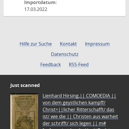
Importdatum:
17.03.2022
Hilfe zur Suche
Kontakt
Impressum
Datenschutz
Feedback
RSS-Feed
Just scanned
Lienhard Hirsing.|| COMOEDIA ||
von dem geystlichen kampff/
Christ=||licher Ritterschafft/ das
ist/ wie die || Christen aus warheit
der schrifft/ sich legen || m#