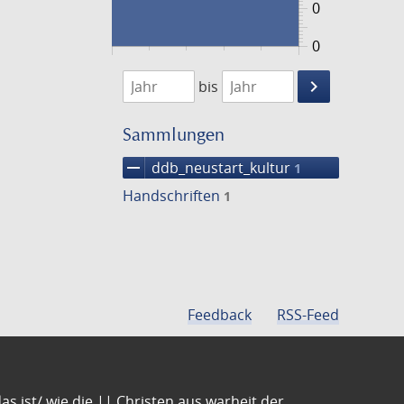
0
0
1474
1475
keyboard_arrow_right
bis
Suche
einschränke
Sammlungen
remove
ddb_neustart_kultur
1
Handschriften
1
Feedback
RSS-Feed
s ist/ wie die || Christen aus warheit der