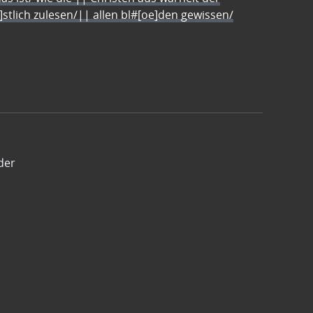
e]stlich zulesen/|| allen bl#[oe]den gewissen/
der