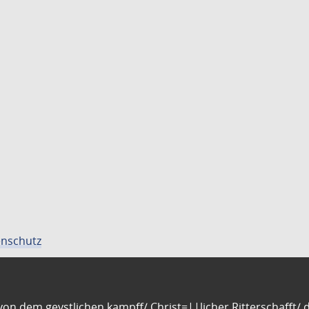
nschutz
n dem geystlichen kampff/ Christ=||licher Ritterschafft/ da