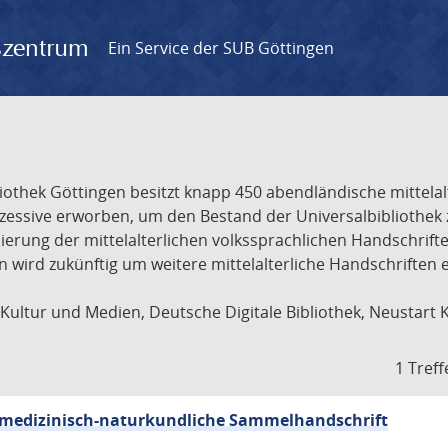
gszentrum
Ein Service der SUB Göttingen
liothek Göttingen besitzt knapp 450 abendländische mittela
ukzessive erworben, um den Bestand der Universalbibliothe
lisierung der mittelalterlichen volkssprachlichen Handschri
ion wird zukünftig um weitere mittelalterliche Handschriften
ultur und Medien, Deutsche Digitale Bibliothek, Neustart 
1 Treff
sch-medizinisch-naturkundliche Sammelhandschrift