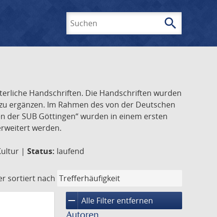
search
Suchen
lterliche Handschriften. Die Handschriften wurden
k zu ergänzen. Im Rahmen des von der Deutschen
ften der SUB Göttingen“ wurden in einem ersten
 erweitert werden.
Kultur |
Status:
laufend
er
sortiert nach
remove
Alle Filter entfernen
Autoren