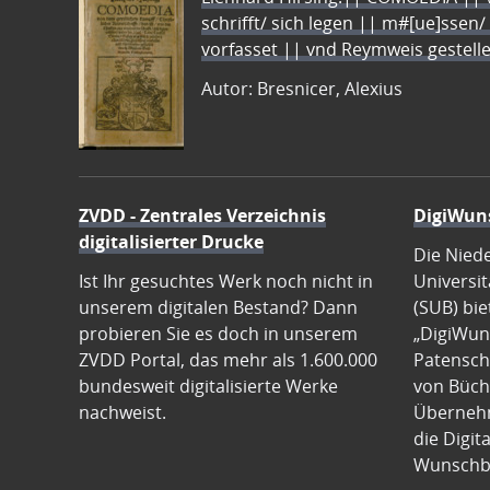
schrifft/ sich legen || m#[ue]ssen/
vorfasset || vnd Reymweis gestel
Autor: Bresnicer, Alexius
ZVDD - Zentrales Verzeichnis
DigiWun
digitalisierter Drucke
Die Nied
Ist Ihr gesuchtes Werk noch nicht in
Universit
unserem digitalen Bestand? Dann
(SUB) bie
probieren Sie es doch in unserem
„DigiWun
ZVDD Portal, das mehr als 1.600.000
Patenscha
bundesweit digitalisierte Werke
von Büch
nachweist.
Übernehm
die Digit
Wunschb