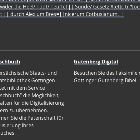
 wider die Heel/ Todt/ Teuffel || Sünde/ Gesetz #[et]c̃ tr#[o
let || durch Alexium Bres=||nicerum Cotbusianum.||
schbuch
Gutenberg Digital
ersächsische Staats- und
Besuchen Sie das Faksimile 
ätsbibliothek Göttingen
Göttinger Gutenberg Bibel.
tet mit dem Service
schbuch” die Möglichkeit,
ften für die Digitalisierung
ern zu übernehmen.
en Sie die Patenschaft für
alisierung Ihres
uches.