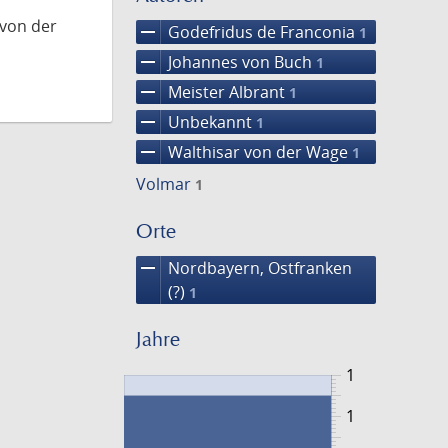
 von der
remove
Godefridus de Franconia
1
remove
Johannes von Buch
1
remove
Meister Albrant
1
remove
Unbekannt
1
remove
Walthisar von der Wage
1
Volmar
1
Orte
remove
Nordbayern, Ostfranken
(?)
1
Jahre
1
1