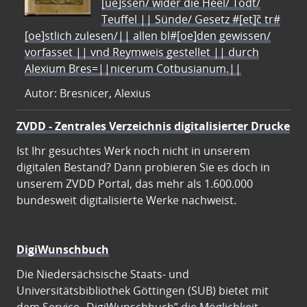
[ue]ssen/ wider die Heel/ Todt/
Teuffel || Sünde/ Gesetz #[et]c̃ tr#
[oe]stlich zulesen/|| allen bl#[oe]den gewissen/
vorfasset || vnd Reymweis gestellet || durch
Alexium Bres=||nicerum Cotbusianum.||
Autor: Bresnicer, Alexius
ZVDD - Zentrales Verzeichnis digitalisierter Drucke
Ist Ihr gesuchtes Werk noch nicht in unserem
digitalen Bestand? Dann probieren Sie es doch in
unserem ZVDD Portal, das mehr als 1.600.000
bundesweit digitalisierte Werke nachweist.
DigiWunschbuch
Die Niedersächsische Staats- und
Universitätsbibliothek Göttingen (SUB) bietet mit