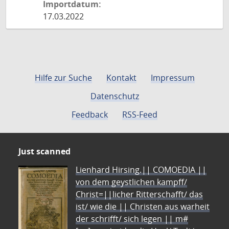
Importdatum:
17.03.2022
Hilfe zur Suche
Kontakt
Impressum
Datenschutz
Feedback
RSS-Feed
Just scanned
Lienhard Hirsing.|| COMOEDIA ||
von dem geystlichen kampff/
Christ=||licher Ritterschafft/ das
ist/ wie die || Christen aus warheit
der schrifft/ sich legen || m#