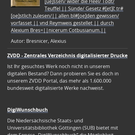
[ue]ssen/ wider die Heel/ Todt/
Teuffel || Sünde/ Gesetz #[et]c̃ tr#
[oe]stlich zulesen/|| allen bl#[oe]den gewissen/
vorfasset || vnd Reymweis gestellet || durch
Alexium Bres=||nicerum Cotbusianum.||
Autor: Bresnicer, Alexius
ZVDD - Zentrales Verzeichnis digitalisierter Drucke
Ist Ihr gesuchtes Werk noch nicht in unserem
digitalen Bestand? Dann probieren Sie es doch in
unserem ZVDD Portal, das mehr als 1.600.000
bundesweit digitalisierte Werke nachweist.
DigiWunschbuch
Die Niedersächsische Staats- und
Universitätsbibliothek Göttingen (SUB) bietet mit