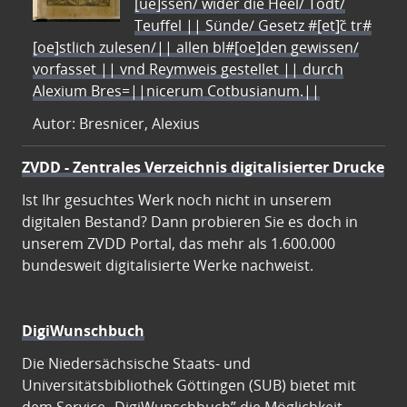
[ue]ssen/ wider die Heel/ Todt/
Teuffel || Sünde/ Gesetz #[et]c̃ tr#
[oe]stlich zulesen/|| allen bl#[oe]den gewissen/
vorfasset || vnd Reymweis gestellet || durch
Alexium Bres=||nicerum Cotbusianum.||
Autor: Bresnicer, Alexius
ZVDD - Zentrales Verzeichnis digitalisierter Drucke
Ist Ihr gesuchtes Werk noch nicht in unserem
digitalen Bestand? Dann probieren Sie es doch in
unserem ZVDD Portal, das mehr als 1.600.000
bundesweit digitalisierte Werke nachweist.
DigiWunschbuch
Die Niedersächsische Staats- und
Universitätsbibliothek Göttingen (SUB) bietet mit