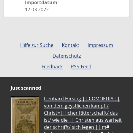
Importdatum:
17.03.2022
Hilfe zur Suche
Kontakt
Impressum
Datenschutz
Feedback
RSS-Feed
Just scanned
Lienhard Hirsing.|| COMOEDIA ||
von dem geystlichen kampff/
Christ=||licher Ritterschafft/ das
ist/ wie die || Christen aus warheit
der schrifft/ sich legen || m#