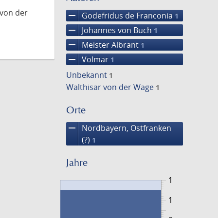
 von der
remove
Godefridus de Franconia
1
remove
Johannes von Buch
1
remove
Meister Albrant
1
remove
Volmar
1
Unbekannt
1
Walthisar von der Wage
1
Orte
remove
Nordbayern, Ostfranken
(?)
1
Jahre
1
1