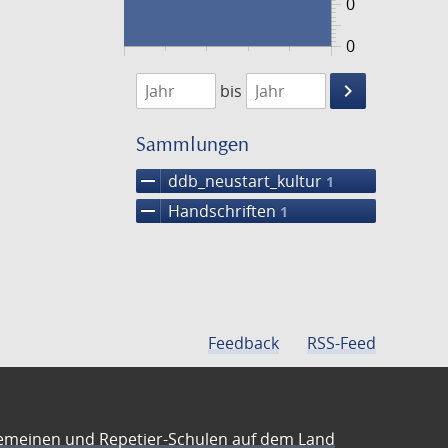
0
0
1474
1475
keyboard_arrow_right
bis
Suche
einschränke
Sammlungen
remove
ddb_neustart_kultur
1
remove
Handschriften
1
Feedback
RSS-Feed
emeinen und Repetier-Schulen auf dem Land