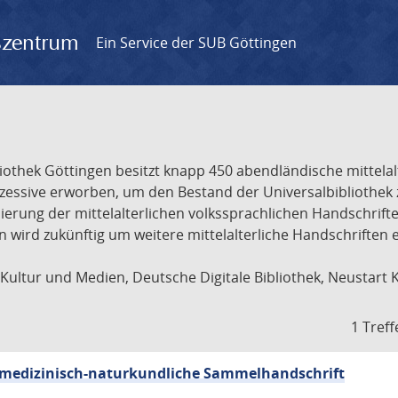
gszentrum
Ein Service der SUB Göttingen
liothek Göttingen besitzt knapp 450 abendländische mittela
ukzessive erworben, um den Bestand der Universalbibliothe
lisierung der mittelalterlichen volkssprachlichen Handschri
ion wird zukünftig um weitere mittelalterliche Handschriften
ultur und Medien, Deutsche Digitale Bibliothek, Neustart 
1 Treff
sch-medizinisch-naturkundliche Sammelhandschrift