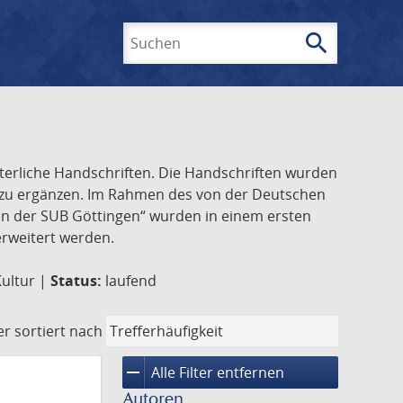
search
Suchen
lterliche Handschriften. Die Handschriften wurden
k zu ergänzen. Im Rahmen des von der Deutschen
ften der SUB Göttingen“ wurden in einem ersten
 erweitert werden.
Kultur |
Status:
laufend
er
sortiert nach
remove
Alle Filter entfernen
Autoren