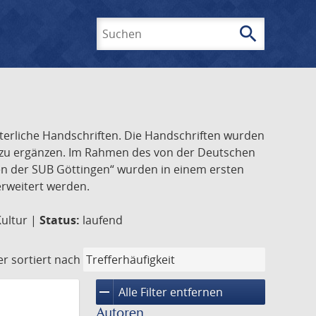
search
Suchen
lterliche Handschriften. Die Handschriften wurden
k zu ergänzen. Im Rahmen des von der Deutschen
ften der SUB Göttingen“ wurden in einem ersten
 erweitert werden.
Kultur |
Status:
laufend
er
sortiert nach
remove
Alle Filter entfernen
Autoren