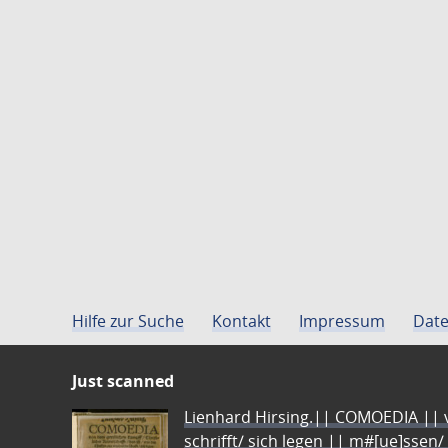
Hilfe zur Suche
Kontakt
Impressum
Date
Just scanned
Lienhard Hirsing.|| COMOEDIA || vo
schrifft/ sich legen || m#[ue]ssen/