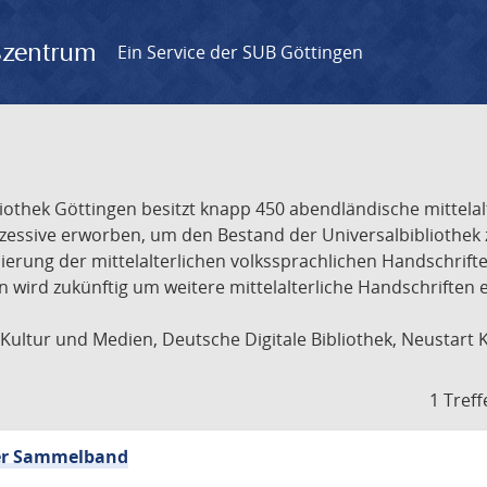
gszentrum
Ein Service der SUB Göttingen
liothek Göttingen besitzt knapp 450 abendländische mittela
ukzessive erworben, um den Bestand der Universalbibliothe
lisierung der mittelalterlichen volkssprachlichen Handschri
ion wird zukünftig um weitere mittelalterliche Handschriften
ultur und Medien, Deutsche Digitale Bibliothek, Neustart 
1 Treff
cher Sammelband