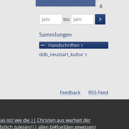
0
1400
1401
keyboard_arrow_right
bis
Suche
einschränke
Sammlungen
remove
Handschriften
1
ddb_neustart_kultur
1
Feedback
RSS-Feed
s ist/ wie die || Christen aus warheit der
e]stlich zulesen/|| allen bl#[oe]den gewissen/