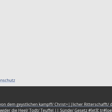
nschutz
n dem geystlichen kampff/ Christ=||licher Ritterschafft/ da
 wider die Heel/ Todt/ Teuffel || Sünde/ Gesetz #[et]c̃ tr#[o