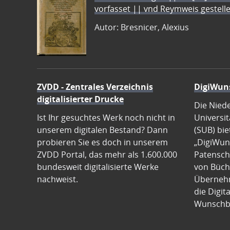
vorfasset || vnd Reymweis gestel
Autor: Bresnicer, Alexius
ZVDD - Zentrales Verzeichnis
DigiWun
digitalisierter Drucke
Die Nied
Ist Ihr gesuchtes Werk noch nicht in
Universit
unserem digitalen Bestand? Dann
(SUB) bie
probieren Sie es doch in unserem
„DigiWun
ZVDD Portal, das mehr als 1.600.000
Patenscha
bundesweit digitalisierte Werke
von Büch
nachweist.
Übernehm
die Digit
Wunschb