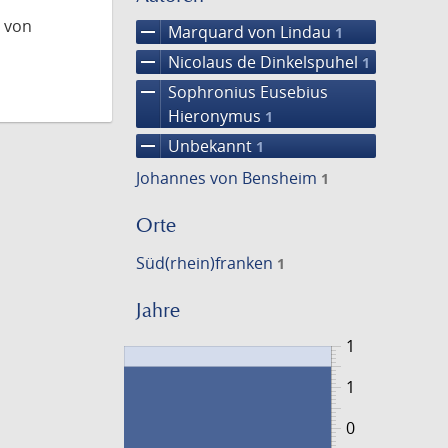
 von
remove
Marquard von Lindau
1
remove
Nicolaus de Dinkelspuhel
1
remove
Sophronius Eusebius
Hieronymus
1
remove
Unbekannt
1
Johannes von Bensheim
1
Orte
Süd(rhein)franken
1
Jahre
1
1
0