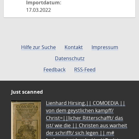
Importdatum:
17.03.2022
Hilfe zur Suche
Kontakt
Impressum
Datenschutz
Feedback
RSS-Feed
Just scanned
Lienhard Hirsing.|| COMOEDIA ||
von dem geystlichen kampff/
Christ=||licher Ritterschafft/ das
ist/ wie die || Christen aus warheit
der schrifft/ sich legen || m#