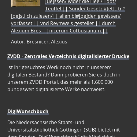
[ue]ssen/ wider die Heel/ Todt/
Teuffel || Sünde/ Gesetz #[et]c̃ tr#
[oe]stlich zulesen/|| allen bl#[oe]den gewissen/
vorfasset || vnd Reymweis gestellet || durch
Alexium Bres=||nicerum Cotbusianum.||
Autor: Bresnicer, Alexius
ZVDD - Zentrales Verzeichnis digitalisierter Drucke
Ist Ihr gesuchtes Werk noch nicht in unserem
digitalen Bestand? Dann probieren Sie es doch in
unserem ZVDD Portal, das mehr als 1.600.000
bundesweit digitalisierte Werke nachweist.
DigiWunschbuch
Die Niedersächsische Staats- und
Universitätsbibliothek Göttingen (SUB) bietet mit