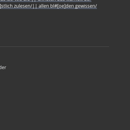
e]stlich zulesen/|| allen bl#[oe]den gewissen/
der