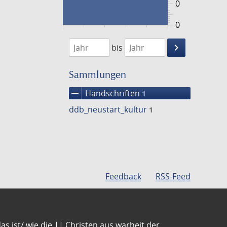
0
0
1500
1501
keyboard_arrow_right
bis
Suche
einschränke
Sammlungen
remove
Handschriften
1
ddb_neustart_kultur
1
Feedback
RSS-Feed
s ist/ wie die || Christen aus warheit der