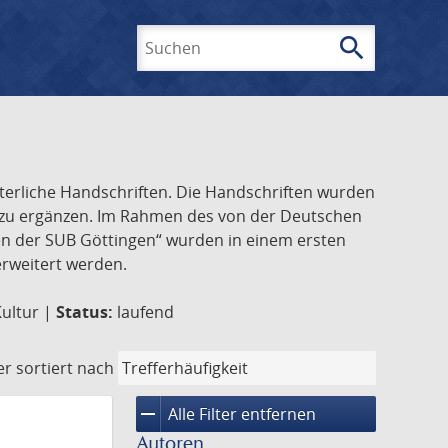
search
Suchen
lterliche Handschriften. Die Handschriften wurden
k zu ergänzen. Im Rahmen des von der Deutschen
ften der SUB Göttingen“ wurden in einem ersten
 erweitert werden.
Kultur |
Status:
laufend
er
sortiert nach
remove
Alle Filter entfernen
Autoren