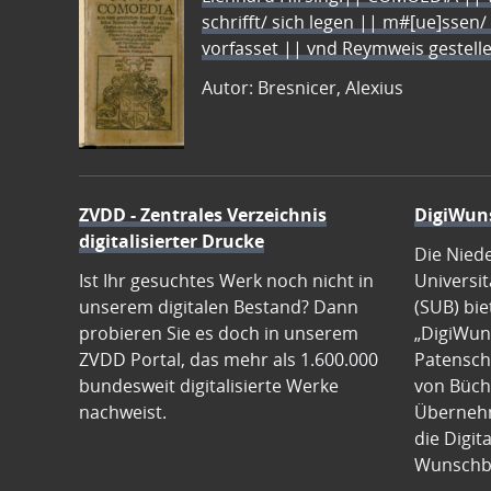
schrifft/ sich legen || m#[ue]ssen/
vorfasset || vnd Reymweis gestel
Autor: Bresnicer, Alexius
ZVDD - Zentrales Verzeichnis
DigiWun
digitalisierter Drucke
Die Nied
Ist Ihr gesuchtes Werk noch nicht in
Universit
unserem digitalen Bestand? Dann
(SUB) bie
probieren Sie es doch in unserem
„DigiWun
ZVDD Portal, das mehr als 1.600.000
Patenscha
bundesweit digitalisierte Werke
von Büch
nachweist.
Übernehm
die Digit
Wunschb