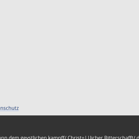
nschutz
n dem geystlichen kampff/ Christ=||licher Ritterschafft/ da