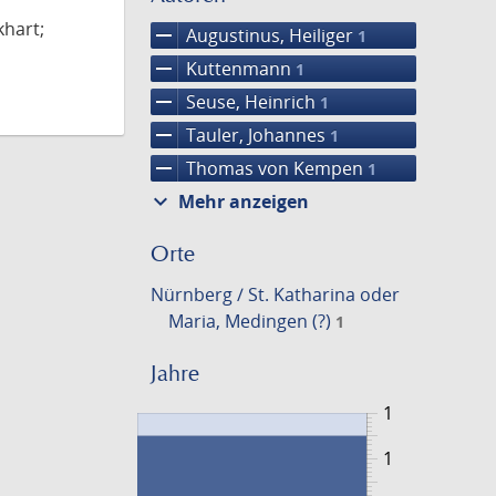
hart;
remove
Augustinus, Heiliger
1
remove
Kuttenmann
1
remove
Seuse, Heinrich
1
remove
Tauler, Johannes
1
remove
Thomas von Kempen
1
expand_more
Mehr anzeigen
Orte
Nürnberg / St. Katharina oder
Maria, Medingen (?)
1
Jahre
1
1