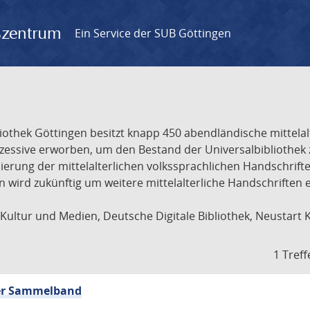
gszentrum
Ein Service der SUB Göttingen
liothek Göttingen besitzt knapp 450 abendländische mittela
ukzessive erworben, um den Bestand der Universalbibliothe
lisierung der mittelalterlichen volkssprachlichen Handschri
ion wird zukünftig um weitere mittelalterliche Handschriften
ultur und Medien, Deutsche Digitale Bibliothek, Neustart 
1 Treff
cher Sammelband