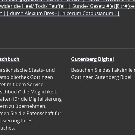
 wider die Heel/ Todt/ Teuffel || Sünde/ Gesetz #[et]c̃ tr#[o
let || durch Alexium Bres=||nicerum Cotbusianum.||
schbuch
Gutenberg Digital
ersächsische Staats- und
Besuchen Sie das Faksimile 
ätsbibliothek Göttingen
Göttinger Gutenberg Bibel.
tet mit dem Service
schbuch” die Möglichkeit,
ften für die Digitalisierung
ern zu übernehmen.
en Sie die Patenschaft für
alisierung Ihres
uches.