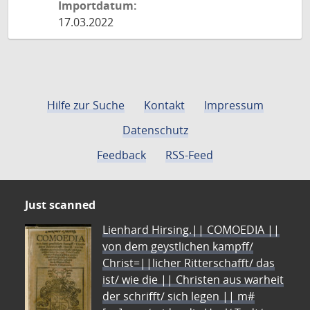
Importdatum:
17.03.2022
Hilfe zur Suche
Kontakt
Impressum
Datenschutz
Feedback
RSS-Feed
Just scanned
Lienhard Hirsing.|| COMOEDIA ||
von dem geystlichen kampff/
Christ=||licher Ritterschafft/ das
ist/ wie die || Christen aus warheit
der schrifft/ sich legen || m#