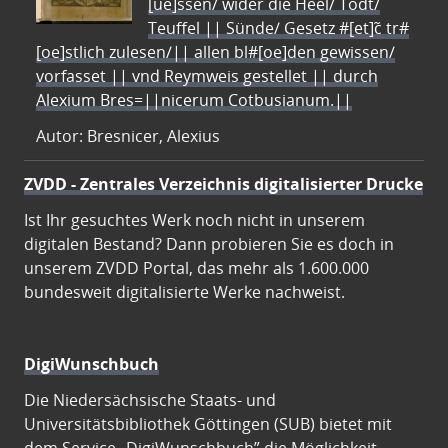
[ue]ssen/ wider die Heel/ Todt/
Teuffel || Sünde/ Gesetz #[et]c̃ tr#
[oe]stlich zulesen/|| allen bl#[oe]den gewissen/
vorfasset || vnd Reymweis gestellet || durch
Alexium Bres=||nicerum Cotbusianum.||
Autor: Bresnicer, Alexius
ZVDD - Zentrales Verzeichnis digitalisierter Drucke
Ist Ihr gesuchtes Werk noch nicht in unserem
digitalen Bestand? Dann probieren Sie es doch in
unserem ZVDD Portal, das mehr als 1.600.000
bundesweit digitalisierte Werke nachweist.
DigiWunschbuch
Die Niedersächsische Staats- und
Universitätsbibliothek Göttingen (SUB) bietet mit