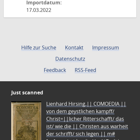
Importdatum:
17.03.2022
Hilfe zur Suche
Kontakt
Impressum
Datenschutz
Feedback
RSS-Feed
Just scanned
Lienhard Hirsing.|| COMOEDIA ||
von dem geystlichen kampff/
Christ=||licher Ritterschafft/ das
ist/ wie die || Christen aus warheit
der schrifft/ sich legen || m#