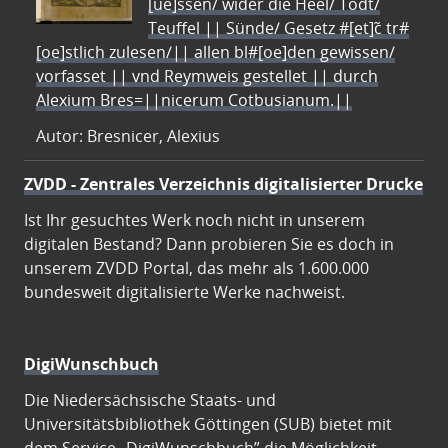
[ue]ssen/ wider die Heel/ Todt/
Teuffel || Sünde/ Gesetz #[et]c̃ tr#
[oe]stlich zulesen/|| allen bl#[oe]den gewissen/
vorfasset || vnd Reymweis gestellet || durch
Alexium Bres=||nicerum Cotbusianum.||
Autor: Bresnicer, Alexius
ZVDD - Zentrales Verzeichnis digitalisierter Drucke
Ist Ihr gesuchtes Werk noch nicht in unserem
digitalen Bestand? Dann probieren Sie es doch in
unserem ZVDD Portal, das mehr als 1.600.000
bundesweit digitalisierte Werke nachweist.
DigiWunschbuch
Die Niedersächsische Staats- und
Universitätsbibliothek Göttingen (SUB) bietet mit