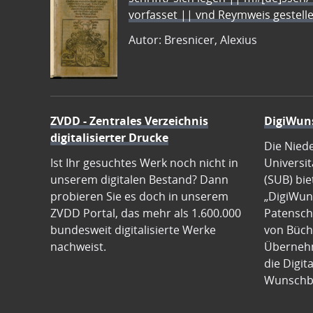
vorfasset || vnd Reymweis gestel
Autor: Bresnicer, Alexius
ZVDD - Zentrales Verzeichnis
DigiWun
digitalisierter Drucke
Die Nied
Ist Ihr gesuchtes Werk noch nicht in
Universit
unserem digitalen Bestand? Dann
(SUB) bie
probieren Sie es doch in unserem
„DigiWun
ZVDD Portal, das mehr als 1.600.000
Patenscha
bundesweit digitalisierte Werke
von Büch
nachweist.
Übernehm
die Digit
Wunschb