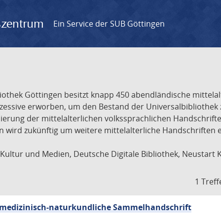
gszentrum
Ein Service der SUB Göttingen
liothek Göttingen besitzt knapp 450 abendländische mittela
ukzessive erworben, um den Bestand der Universalbibliothe
lisierung der mittelalterlichen volkssprachlichen Handschri
ion wird zukünftig um weitere mittelalterliche Handschriften
ultur und Medien, Deutsche Digitale Bibliothek, Neustart 
1 Treff
sch-medizinisch-naturkundliche Sammelhandschrift