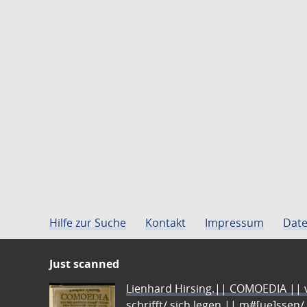
Hilfe zur Suche
Kontakt
Impressum
Date
Just scanned
Lienhard Hirsing.|| COMOEDIA || vo
schrifft/ sich legen || m#[ue]ssen/