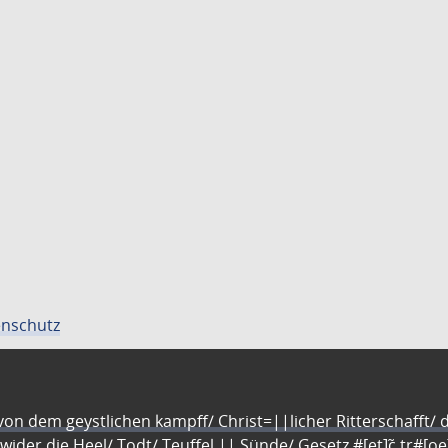
nschutz
n dem geystlichen kampff/ Christ=||licher Ritterschafft/ da
 wider die Heel/ Todt/ Teuffel || Sünde/ Gesetz #[et]c̃ tr#[o