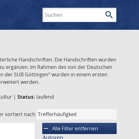
search
Suchen
lterliche Handschriften. Die Handschriften wurden
k zu ergänzen. Im Rahmen des von der Deutschen
ften der SUB Göttingen“ wurden in einem ersten
 erweitert werden.
Kultur |
Status:
laufend
er
sortiert nach
remove
Alle Filter entfernen
Autoren