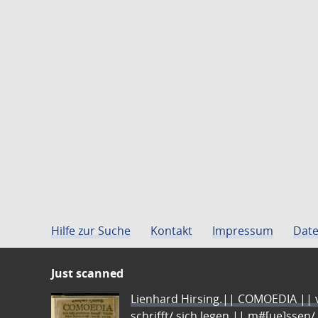
Hilfe zur Suche
Kontakt
Impressum
Date
Just scanned
Lienhard Hirsing.|| COMOEDIA || vo
schrifft/ sich legen || m#[ue]ssen/