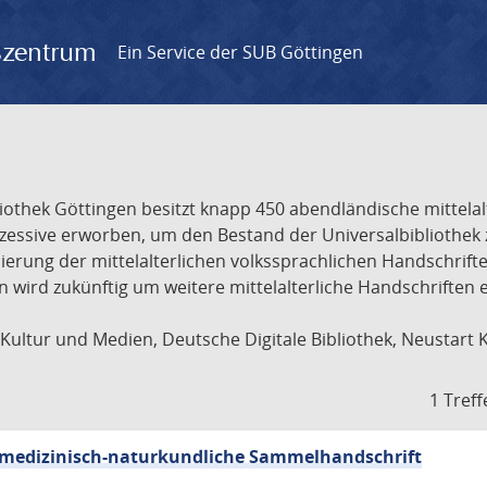
gszentrum
Ein Service der SUB Göttingen
liothek Göttingen besitzt knapp 450 abendländische mittela
ukzessive erworben, um den Bestand der Universalbibliothe
lisierung der mittelalterlichen volkssprachlichen Handschri
ion wird zukünftig um weitere mittelalterliche Handschriften
ultur und Medien, Deutsche Digitale Bibliothek, Neustart 
1 Treff
sch-medizinisch-naturkundliche Sammelhandschrift