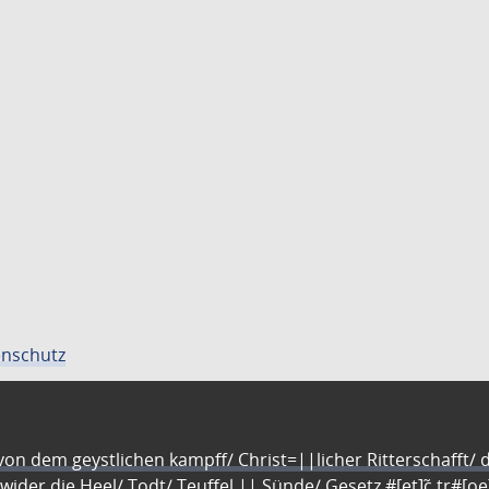
nschutz
n dem geystlichen kampff/ Christ=||licher Ritterschafft/ da
 wider die Heel/ Todt/ Teuffel || Sünde/ Gesetz #[et]c̃ tr#[o