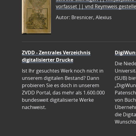
vorfasset || vnd Reymweis gestel
Autor: Bresnicer, Alexius
ZVDD - Zentrales Verzeichnis
DigiWun
digitalisierter Drucke
Die Nied
Ist Ihr gesuchtes Werk noch nicht in
Universit
unserem digitalen Bestand? Dann
(SUB) bie
probieren Sie es doch in unserem
„DigiWun
ZVDD Portal, das mehr als 1.600.000
Patenscha
bundesweit digitalisierte Werke
von Büch
nachweist.
Übernehm
die Digit
Wunschb