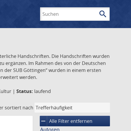
search
Suchen
lterliche Handschriften. Die Handschriften wurden
k zu ergänzen. Im Rahmen des von der Deutschen
ften der SUB Göttingen“ wurden in einem ersten
 erweitert werden.
Kultur |
Status:
laufend
er
sortiert nach
remove
Alle Filter entfernen
Autoren