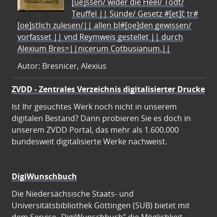
[ue]ssen/ wider die Heel/ Todt/
Teuffel || Sünde/ Gesetz #[et]c̃ tr#
[oe]stlich zulesen/|| allen bl#[oe]den gewissen/
vorfasset || vnd Reymweis gestellet || durch
Alexium Bres=||nicerum Cotbusianum.||
Autor: Bresnicer, Alexius
ZVDD - Zentrales Verzeichnis digitalisierter Drucke
Ist Ihr gesuchtes Werk noch nicht in unserem
digitalen Bestand? Dann probieren Sie es doch in
unserem ZVDD Portal, das mehr als 1.600.000
bundesweit digitalisierte Werke nachweist.
DigiWunschbuch
Die Niedersächsische Staats- und
Universitätsbibliothek Göttingen (SUB) bietet mit