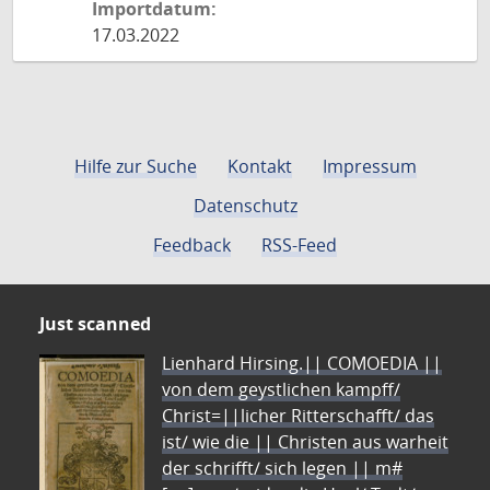
Importdatum:
17.03.2022
Hilfe zur Suche
Kontakt
Impressum
Datenschutz
Feedback
RSS-Feed
Just scanned
Lienhard Hirsing.|| COMOEDIA ||
von dem geystlichen kampff/
Christ=||licher Ritterschafft/ das
ist/ wie die || Christen aus warheit
der schrifft/ sich legen || m#