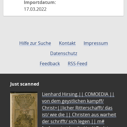
Importdatum:
17.03.2022
Hilfe zur Suche
Kontakt
Impressum
Datenschutz
Feedback
RSS-Feed
Just scanned
Lienhard Hirsing.|| COMOEDIA ||
von dem geystlichen kampff/
Christ=||licher Ritterschafft/ das
ist/ wie die || Christen aus warheit
der schrifft/ sich legen || m#