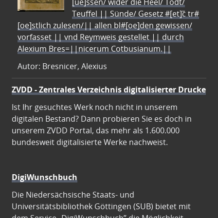
[ue]ssen/ wider die Heel/ Todt/
Teuffel || Sünde/ Gesetz #[et]c̃ tr#
[oe]stlich zulesen/|| allen bl#[oe]den gewissen/
vorfasset || vnd Reymweis gestellet || durch
Alexium Bres=||nicerum Cotbusianum.||
Autor: Bresnicer, Alexius
ZVDD - Zentrales Verzeichnis digitalisierter Drucke
Ist Ihr gesuchtes Werk noch nicht in unserem
digitalen Bestand? Dann probieren Sie es doch in
unserem ZVDD Portal, das mehr als 1.600.000
bundesweit digitalisierte Werke nachweist.
DigiWunschbuch
Die Niedersächsische Staats- und
Universitätsbibliothek Göttingen (SUB) bietet mit