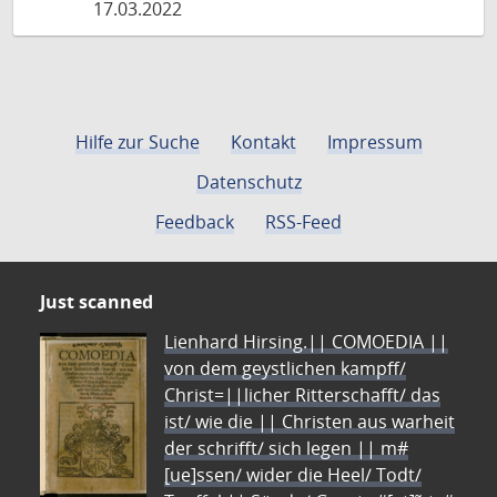
17.03.2022
Hilfe zur Suche
Kontakt
Impressum
Datenschutz
Feedback
RSS-Feed
Just scanned
Lienhard Hirsing.|| COMOEDIA ||
von dem geystlichen kampff/
Christ=||licher Ritterschafft/ das
ist/ wie die || Christen aus warheit
der schrifft/ sich legen || m#
[ue]ssen/ wider die Heel/ Todt/