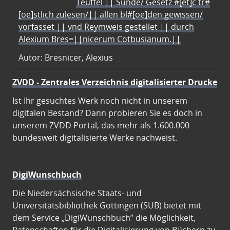
Teuffel || Sünde/ Gesetz #[et]c̃ tr#
[oe]stlich zulesen/|| allen bl#[oe]den gewissen/
vorfasset || vnd Reymweis gestellet || durch
Alexium Bres=||nicerum Cotbusianum.||
Autor: Bresnicer, Alexius
ZVDD - Zentrales Verzeichnis digitalisierter Drucke
Ist Ihr gesuchtes Werk noch nicht in unserem
digitalen Bestand? Dann probieren Sie es doch in
unserem ZVDD Portal, das mehr als 1.600.000
bundesweit digitalisierte Werke nachweist.
DigiWunschbuch
Die Niedersächsische Staats- und
Universitätsbibliothek Göttingen (SUB) bietet mit
dem Service „DigiWunschbuch” die Möglichkeit,