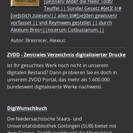
[ue]ssen/ wider die Heel/ Todt/
Teuffel || Sünde/ Gesetz #[et]c̃ tr#
[oe]stlich zulesen/|| allen bl#[oe]den gewissen/
vorfasset || vnd Reymweis gestellet || durch
Alexium Bres=||nicerum Cotbusianum.||
Autor: Bresnicer, Alexius
ZVDD - Zentrales Verzeichnis digitalisierter Drucke
Ist Ihr gesuchtes Werk noch nicht in unserem
digitalen Bestand? Dann probieren Sie es doch in
unserem ZVDD Portal, das mehr als 1.600.000
bundesweit digitalisierte Werke nachweist.
DigiWunschbuch
Die Niedersächsische Staats- und
Universitätsbibliothek Göttingen (SUB) bietet mit