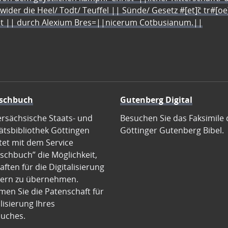
 wider die Heel/ Todt/ Teuffel || Sünde/ Gesetz #[et]c̃ tr#[o
let || durch Alexium Bres=||nicerum Cotbusianum.||
schbuch
Gutenberg Digital
ersächsische Staats- und
Besuchen Sie das Faksimile 
ätsbibliothek Göttingen
Göttinger Gutenberg Bibel.
tet mit dem Service
schbuch” die Möglichkeit,
ften für die Digitalisierung
ern zu übernehmen.
en Sie die Patenschaft für
alisierung Ihres
uches.