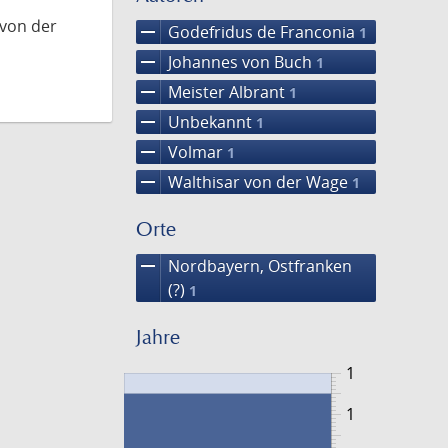
 von der
remove
Godefridus de Franconia
1
remove
Johannes von Buch
1
remove
Meister Albrant
1
remove
Unbekannt
1
remove
Volmar
1
remove
Walthisar von der Wage
1
Orte
remove
Nordbayern, Ostfranken
(?)
1
Jahre
1
1