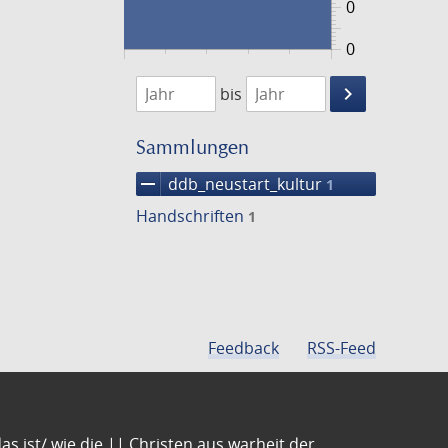
0
0
1474
1475
keyboard_arrow_right
bis
Suche
einschränke
Sammlungen
remove
ddb_neustart_kultur
1
Handschriften
1
Feedback
RSS-Feed
s ist/ wie die || Christen aus warheit der