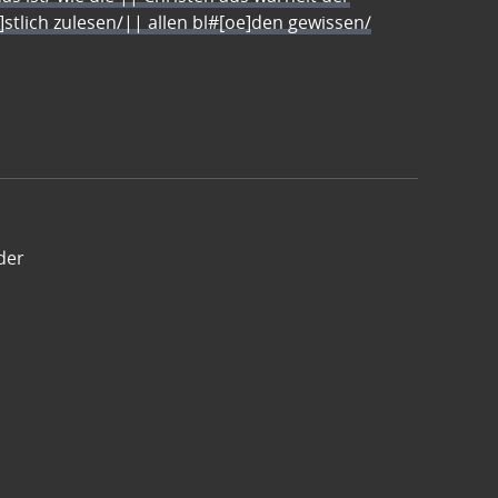
e]stlich zulesen/|| allen bl#[oe]den gewissen/
der