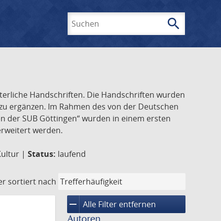
search
Suchen
lterliche Handschriften. Die Handschriften wurden
k zu ergänzen. Im Rahmen des von der Deutschen
ften der SUB Göttingen“ wurden in einem ersten
 erweitert werden.
Kultur |
Status:
laufend
er
sortiert nach
remove
Alle Filter entfernen
Autoren