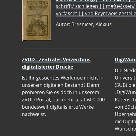
schrifft/ sich legen || m#[ue]ssen/
vorfasset || vnd Reymweis gestel
Autor: Bresnicer, Alexius
ZVDD - Zentrales Verzeichnis
DigiWun
digitalisierter Drucke
Die Nied
Ist Ihr gesuchtes Werk noch nicht in
Universit
unserem digitalen Bestand? Dann
(SUB) bie
probieren Sie es doch in unserem
„DigiWun
ZVDD Portal, das mehr als 1.600.000
Patenscha
bundesweit digitalisierte Werke
von Büch
nachweist.
Übernehm
die Digit
Wunschb