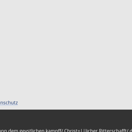
nschutz
n dem geystlichen kampff/ Christ=||licher Ritterschafft/ da