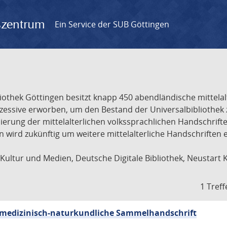
gszentrum
Ein Service der SUB Göttingen
liothek Göttingen besitzt knapp 450 abendländische mittela
ukzessive erworben, um den Bestand der Universalbibliothe
lisierung der mittelalterlichen volkssprachlichen Handschri
ion wird zukünftig um weitere mittelalterliche Handschriften
ultur und Medien, Deutsche Digitale Bibliothek, Neustart 
1 Treff
sch-medizinisch-naturkundliche Sammelhandschrift