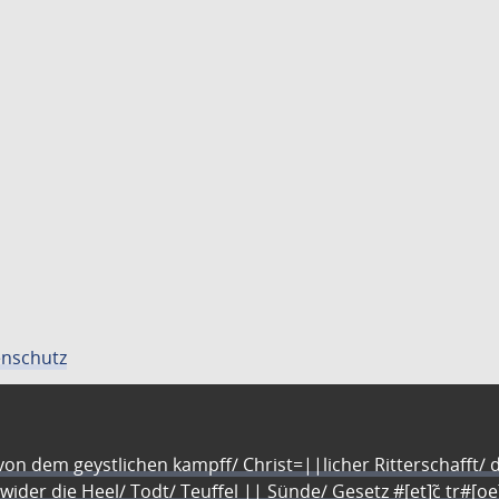
nschutz
n dem geystlichen kampff/ Christ=||licher Ritterschafft/ da
 wider die Heel/ Todt/ Teuffel || Sünde/ Gesetz #[et]c̃ tr#[o