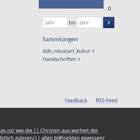
0
1474
1475
keyboard_arrow_right
bis
Suche
einschränke
Sammlungen
ddb_neustart_kultur
1
Handschriften
1
Feedback
RSS-Feed
s ist/ wie die || Christen aus warheit der
e]stlich zulesen/|| allen bl#[oe]den gewissen/