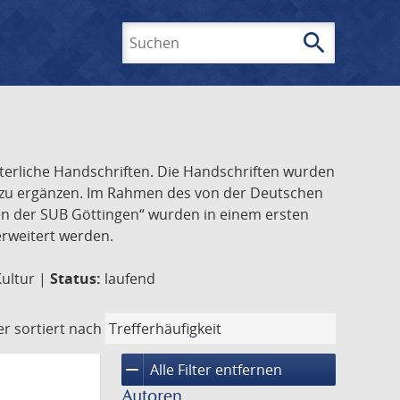
search
Suchen
lterliche Handschriften. Die Handschriften wurden
k zu ergänzen. Im Rahmen des von der Deutschen
ften der SUB Göttingen“ wurden in einem ersten
 erweitert werden.
Kultur |
Status:
laufend
er
sortiert nach
remove
Alle Filter entfernen
Autoren