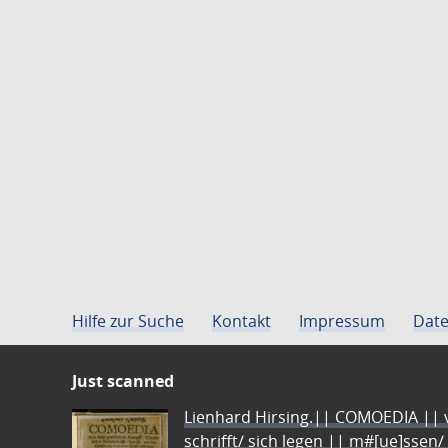
Hilfe zur Suche
Kontakt
Impressum
Date
Just scanned
Lienhard Hirsing.|| COMOEDIA || vo
schrifft/ sich legen || m#[ue]ssen/