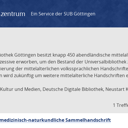
gszentrum
Ein Service der SUB Göttingen
liothek Göttingen besitzt knapp 450 abendländische mittela
ukzessive erworben, um den Bestand der Universalbibliothe
lisierung der mittelalterlichen volkssprachlichen Handschri
ion wird zukünftig um weitere mittelalterliche Handschriften
ultur und Medien, Deutsche Digitale Bibliothek, Neustart 
1 Treff
sch-medizinisch-naturkundliche Sammelhandschrift