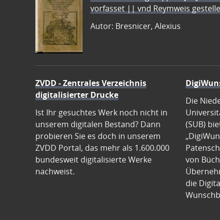
vorfasset || vnd Reymweis gestel
Autor: Bresnicer, Alexius
ZVDD - Zentrales Verzeichnis
DigiWun
digitalisierter Drucke
Die Nied
Ist Ihr gesuchtes Werk noch nicht in
Universit
unserem digitalen Bestand? Dann
(SUB) bie
probieren Sie es doch in unserem
„DigiWun
ZVDD Portal, das mehr als 1.600.000
Patenscha
bundesweit digitalisierte Werke
von Büch
nachweist.
Übernehm
die Digit
Wunschb