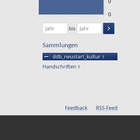
0
0
1474
1475
keyboard_arrow_right
bis
Suche
einschränke
Sammlungen
remove
ddb_neustart_kultur
1
Handschriften
1
Feedback
RSS-Feed