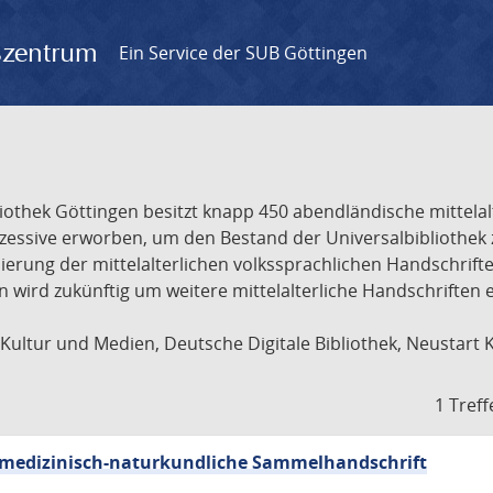
gszentrum
Ein Service der SUB Göttingen
liothek Göttingen besitzt knapp 450 abendländische mittela
ukzessive erworben, um den Bestand der Universalbibliothe
lisierung der mittelalterlichen volkssprachlichen Handschri
ion wird zukünftig um weitere mittelalterliche Handschriften
ultur und Medien, Deutsche Digitale Bibliothek, Neustart 
1 Treff
sch-medizinisch-naturkundliche Sammelhandschrift