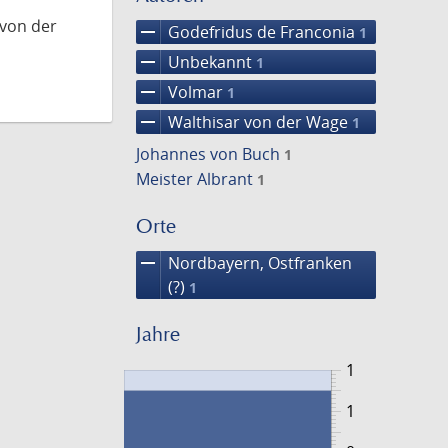
 von der
remove
Godefridus de Franconia
1
remove
Unbekannt
1
remove
Volmar
1
remove
Walthisar von der Wage
1
Johannes von Buch
1
Meister Albrant
1
Orte
remove
Nordbayern, Ostfranken
(?)
1
Jahre
1
1