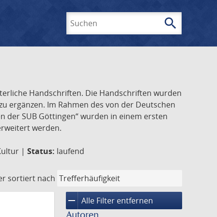
search
Suchen
lterliche Handschriften. Die Handschriften wurden
k zu ergänzen. Im Rahmen des von der Deutschen
ften der SUB Göttingen“ wurden in einem ersten
 erweitert werden.
Kultur |
Status:
laufend
er
sortiert nach
remove
Alle Filter entfernen
Autoren