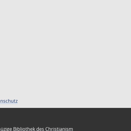
nschutz
üzige Bibliothek des Christianism