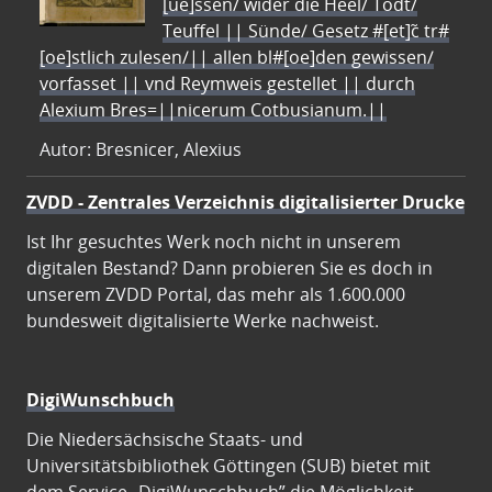
[ue]ssen/ wider die Heel/ Todt/
Teuffel || Sünde/ Gesetz #[et]c̃ tr#
[oe]stlich zulesen/|| allen bl#[oe]den gewissen/
vorfasset || vnd Reymweis gestellet || durch
Alexium Bres=||nicerum Cotbusianum.||
Autor: Bresnicer, Alexius
ZVDD - Zentrales Verzeichnis digitalisierter Drucke
Ist Ihr gesuchtes Werk noch nicht in unserem
digitalen Bestand? Dann probieren Sie es doch in
unserem ZVDD Portal, das mehr als 1.600.000
bundesweit digitalisierte Werke nachweist.
DigiWunschbuch
Die Niedersächsische Staats- und
Universitätsbibliothek Göttingen (SUB) bietet mit