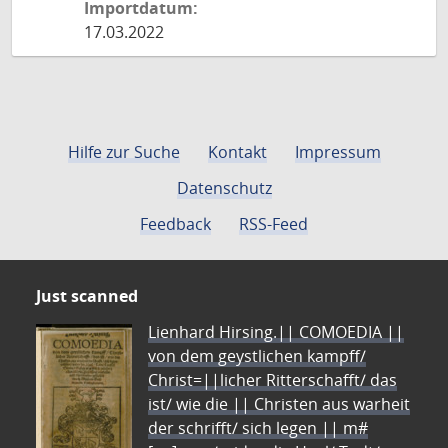
Importdatum:
17.03.2022
Hilfe zur Suche
Kontakt
Impressum
Datenschutz
Feedback
RSS-Feed
Just scanned
Lienhard Hirsing.|| COMOEDIA ||
von dem geystlichen kampff/
Christ=||licher Ritterschafft/ das
ist/ wie die || Christen aus warheit
der schrifft/ sich legen || m#