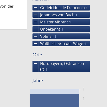
 von der
remove
Godefridus de Franconia
1
remove
Johannes von Buch
1
remove
Meister Albrant
1
remove
Unbekannt
1
remove
Volmar
1
remove
Walthisar von der Wage
1
Orte
remove
Nordbayern, Ostfranken
(?)
1
Jahre
1
1