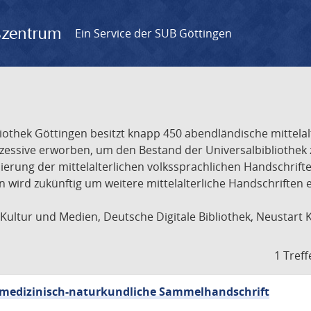
gszentrum
Ein Service der SUB Göttingen
liothek Göttingen besitzt knapp 450 abendländische mittela
ukzessive erworben, um den Bestand der Universalbibliothe
lisierung der mittelalterlichen volkssprachlichen Handschri
ion wird zukünftig um weitere mittelalterliche Handschriften
ultur und Medien, Deutsche Digitale Bibliothek, Neustart 
1 Treff
sch-medizinisch-naturkundliche Sammelhandschrift