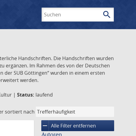
search
Suchen
lterliche Handschriften. Die Handschriften wurden
k zu ergänzen. Im Rahmen des von der Deutschen
ften der SUB Göttingen“ wurden in einem ersten
 erweitert werden.
Kultur |
Status:
laufend
er
sortiert nach
remove
Alle Filter entfernen
Autoren