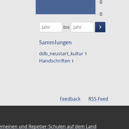
0
0
1474
1475
keyboard_arrow_right
bis
Suche
einschränke
Sammlungen
ddb_neustart_kultur
1
Handschriften
1
Feedback
RSS-Feed
emeinen und Repetier-Schulen auf dem Land