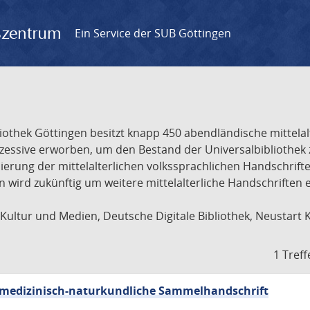
gszentrum
Ein Service der SUB Göttingen
liothek Göttingen besitzt knapp 450 abendländische mittela
ukzessive erworben, um den Bestand der Universalbibliothe
lisierung der mittelalterlichen volkssprachlichen Handschri
ion wird zukünftig um weitere mittelalterliche Handschriften
ultur und Medien, Deutsche Digitale Bibliothek, Neustart 
1 Treff
sch-medizinisch-naturkundliche Sammelhandschrift