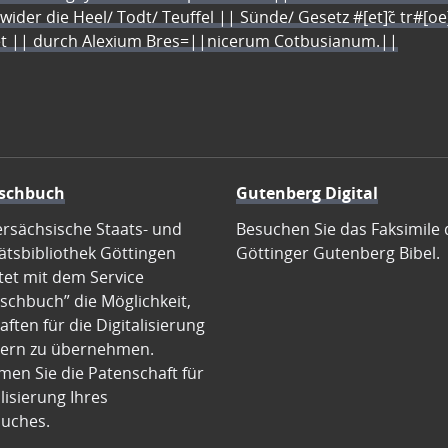
 wider die Heel/ Todt/ Teuffel || Sünde/ Gesetz #[et]c̃ tr#[o
let || durch Alexium Bres=||nicerum Cotbusianum.||
schbuch
Gutenberg Digital
ersächsische Staats- und
Besuchen Sie das Faksimile 
ätsbibliothek Göttingen
Göttinger Gutenberg Bibel.
tet mit dem Service
schbuch” die Möglichkeit,
ften für die Digitalisierung
ern zu übernehmen.
en Sie die Patenschaft für
alisierung Ihres
uches.