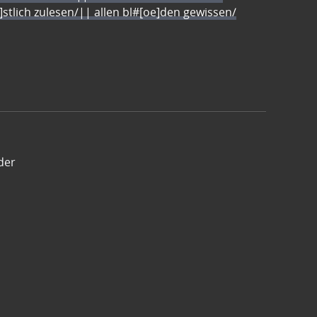
e]stlich zulesen/|| allen bl#[oe]den gewissen/
der