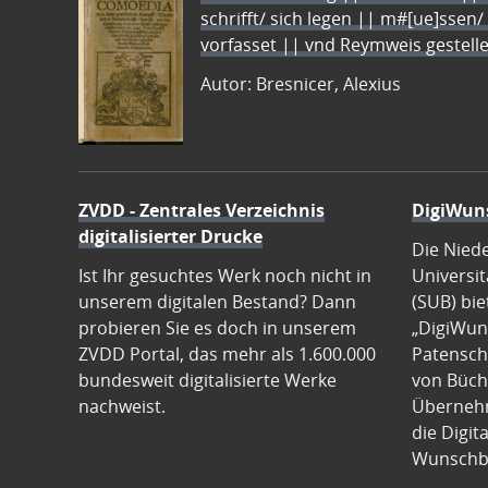
schrifft/ sich legen || m#[ue]ssen/
vorfasset || vnd Reymweis gestel
Autor: Bresnicer, Alexius
ZVDD - Zentrales Verzeichnis
DigiWun
digitalisierter Drucke
Die Nied
Ist Ihr gesuchtes Werk noch nicht in
Universit
unserem digitalen Bestand? Dann
(SUB) bie
probieren Sie es doch in unserem
„DigiWun
ZVDD Portal, das mehr als 1.600.000
Patenscha
bundesweit digitalisierte Werke
von Büch
nachweist.
Übernehm
die Digit
Wunschb