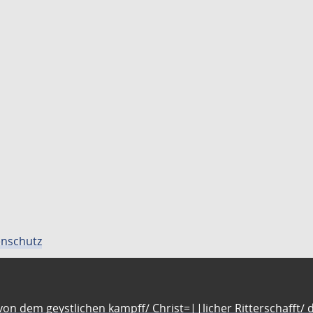
nschutz
n dem geystlichen kampff/ Christ=||licher Ritterschafft/ da