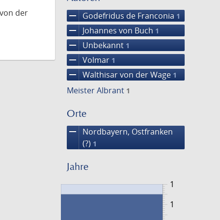
 von der
remove
Godefridus de Franconia
1
remove
Johannes von Buch
1
remove
Unbekannt
1
remove
Volmar
1
remove
Walthisar von der Wage
1
Meister Albrant
1
Orte
remove
Nordbayern, Ostfranken
(?)
1
Jahre
1
1