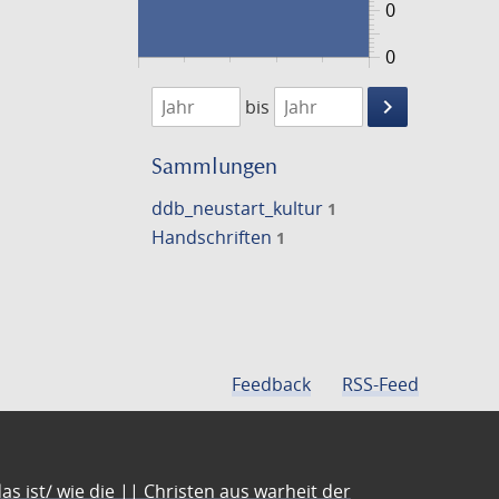
0
0
1474
1475
keyboard_arrow_right
bis
Suche
einschränke
Sammlungen
ddb_neustart_kultur
1
Handschriften
1
Feedback
RSS-Feed
s ist/ wie die || Christen aus warheit der