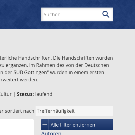
search
Suchen
lterliche Handschriften. Die Handschriften wurden
k zu ergänzen. Im Rahmen des von der Deutschen
ften der SUB Göttingen“ wurden in einem ersten
 erweitert werden.
Kultur |
Status:
laufend
er
sortiert nach
remove
Alle Filter entfernen
Autoren