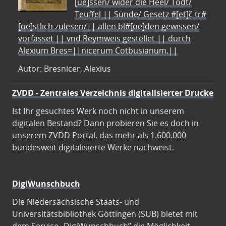
[ue]ssen/ wider die Heel/ Todt/
Teuffel || Sünde/ Gesetz #[et]c̃ tr#
[oe]stlich zulesen/|| allen bl#[oe]den gewissen/
vorfasset || vnd Reymweis gestellet || durch
Alexium Bres=||nicerum Cotbusianum.||
Autor: Bresnicer, Alexius
ZVDD - Zentrales Verzeichnis digitalisierter Drucke
Ist Ihr gesuchtes Werk noch nicht in unserem
digitalen Bestand? Dann probieren Sie es doch in
unserem ZVDD Portal, das mehr als 1.600.000
bundesweit digitalisierte Werke nachweist.
DigiWunschbuch
Die Niedersächsische Staats- und
Universitätsbibliothek Göttingen (SUB) bietet mit