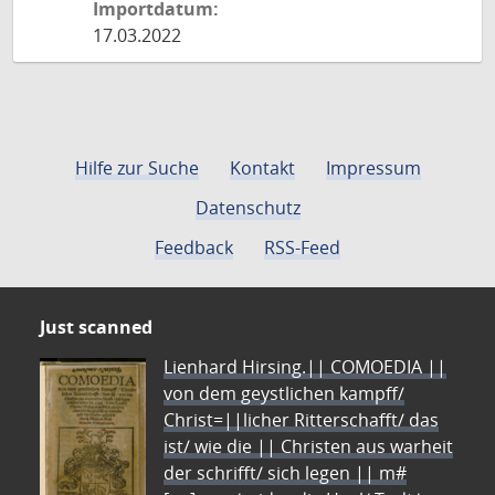
Importdatum:
17.03.2022
Hilfe zur Suche
Kontakt
Impressum
Datenschutz
Feedback
RSS-Feed
Just scanned
Lienhard Hirsing.|| COMOEDIA ||
von dem geystlichen kampff/
Christ=||licher Ritterschafft/ das
ist/ wie die || Christen aus warheit
der schrifft/ sich legen || m#