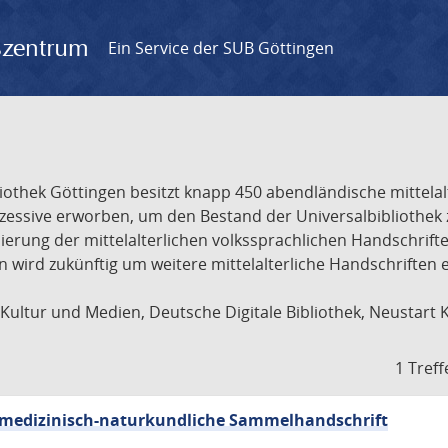
gszentrum
Ein Service der SUB Göttingen
liothek Göttingen besitzt knapp 450 abendländische mittela
ukzessive erworben, um den Bestand der Universalbibliothe
lisierung der mittelalterlichen volkssprachlichen Handschri
ion wird zukünftig um weitere mittelalterliche Handschriften
ultur und Medien, Deutsche Digitale Bibliothek, Neustart 
1 Treff
sch-medizinisch-naturkundliche Sammelhandschrift