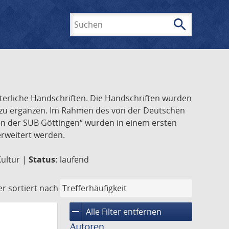
search
Suchen
lterliche Handschriften. Die Handschriften wurden
k zu ergänzen. Im Rahmen des von der Deutschen
ften der SUB Göttingen“ wurden in einem ersten
 erweitert werden.
Kultur |
Status:
laufend
er
sortiert nach
remove
Alle Filter entfernen
Autoren