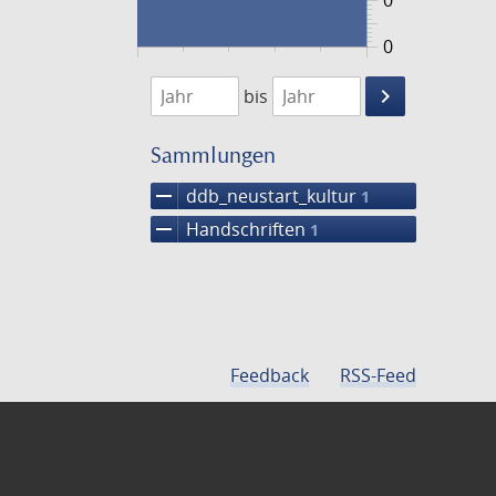
0
0
1474
1475
keyboard_arrow_right
bis
Suche
einschränke
Sammlungen
remove
ddb_neustart_kultur
1
remove
Handschriften
1
Feedback
RSS-Feed