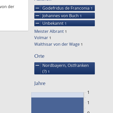
 von der
remove
Godefridus de Franconia
1
remove
Johannes von Buch
1
remove
Unbekannt
1
Meister Albrant
1
Volmar
1
Walthisar von der Wage
1
Orte
remove
Nordbayern, Ostfranken
(?)
1
Jahre
1
1