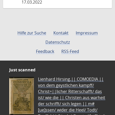
17.03.2022
Hilfe zur Suche
Kontakt
Impressum
Datenschutz
Feedback
RSS-Feed
Just scanned
Lienhard Hirsing.|| COMOEDIA ||
von dem geystlichen kampff/
Christ=||licher Ritterschafft/ das
ist/ wie die || Christen aus warheit
der schrifft/ sich legen || m#
[ue]ssen/ wider die Heel/ Todt/