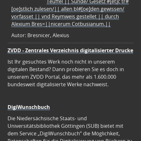
Teuffel || Sünde/ Gesetz #[et]c̃ tr#
[oe]stlich zulesen/|| allen bl#[oe]den gewissen/
vorfasset || vnd Reymweis gestellet || durch
Alexium Bres=||nicerum Cotbusianum.||
Autor: Bresnicer, Alexius
ZVDD - Zentrales Verzeichnis digitalisierter Drucke
Ist Ihr gesuchtes Werk noch nicht in unserem
digitalen Bestand? Dann probieren Sie es doch in
unserem ZVDD Portal, das mehr als 1.600.000
bundesweit digitalisierte Werke nachweist.
DigiWunschbuch
Die Niedersächsische Staats- und
Universitätsbibliothek Göttingen (SUB) bietet mit
dem Service „DigiWunschbuch” die Möglichkeit,