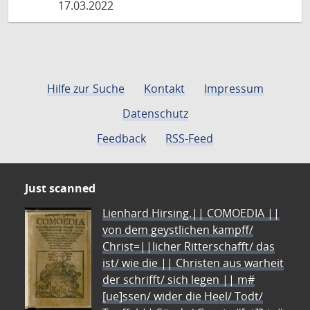
17.03.2022
Hilfe zur Suche
Kontakt
Impressum
Datenschutz
Feedback
RSS-Feed
Just scanned
Lienhard Hirsing.|| COMOEDIA ||
von dem geystlichen kampff/
Christ=||licher Ritterschafft/ das
ist/ wie die || Christen aus warheit
der schrifft/ sich legen || m#
[ue]ssen/ wider die Heel/ Todt/