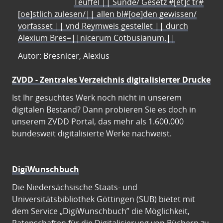
Teuffel || Sünde/ Gesetz #[et]c̃ tr#
[oe]stlich zulesen/|| allen bl#[oe]den gewissen/
vorfasset || vnd Reymweis gestellet || durch
Alexium Bres=||nicerum Cotbusianum.||
Autor: Bresnicer, Alexius
ZVDD - Zentrales Verzeichnis digitalisierter Drucke
Ist Ihr gesuchtes Werk noch nicht in unserem
digitalen Bestand? Dann probieren Sie es doch in
unserem ZVDD Portal, das mehr als 1.600.000
bundesweit digitalisierte Werke nachweist.
DigiWunschbuch
Die Niedersächsische Staats- und
Universitätsbibliothek Göttingen (SUB) bietet mit
dem Service „DigiWunschbuch” die Möglichkeit,