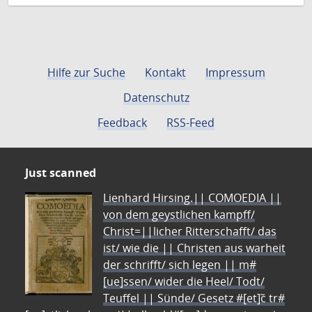
Hilfe zur Suche
Kontakt
Impressum
Datenschutz
Feedback
RSS-Feed
Just scanned
Lienhard Hirsing.|| COMOEDIA ||
von dem geystlichen kampff/
Christ=||licher Ritterschafft/ das
ist/ wie die || Christen aus warheit
der schrifft/ sich legen || m#
[ue]ssen/ wider die Heel/ Todt/
Teuffel || Sünde/ Gesetz #[et]c̃ tr#