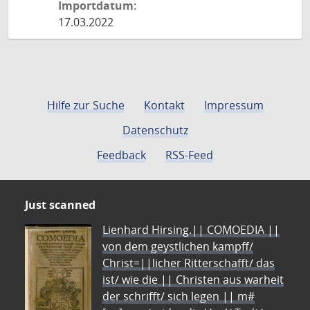
Importdatum:
17.03.2022
Hilfe zur Suche
Kontakt
Impressum
Datenschutz
Feedback
RSS-Feed
Just scanned
Lienhard Hirsing.|| COMOEDIA ||
von dem geystlichen kampff/
Christ=||licher Ritterschafft/ das
ist/ wie die || Christen aus warheit
der schrifft/ sich legen || m#