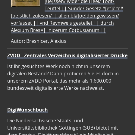
[ue]ssen/ wider die Heel/ Todt/
Teuffel || Sünde/ Gesetz #[et]c̃ tr#
[oe]stlich zulesen/|| allen bl#[oe]den gewissen/
vorfasset || vnd Reymweis gestellet || durch
Alexium Bres=||nicerum Cotbusianum.||
Autor: Bresnicer, Alexius
ZVDD - Zentrales Verzeichnis digitalisierter Drucke
Ist Ihr gesuchtes Werk noch nicht in unserem
digitalen Bestand? Dann probieren Sie es doch in
unserem ZVDD Portal, das mehr als 1.600.000
bundesweit digitalisierte Werke nachweist.
DigiWunschbuch
Die Niedersächsische Staats- und
Universitätsbibliothek Göttingen (SUB) bietet mit