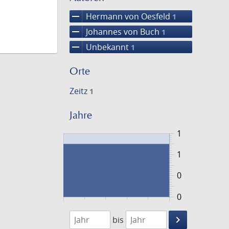
remove
Hermann von Oesfeld
1
remove
Johannes von Buch
1
remove
Unbekannt
1
Orte
Zeitz
1
Jahre
1
1
0
0
1408
1409
keyboard_arrow_right
bis