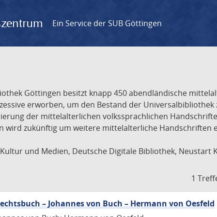
gszentrum
Ein Service der SUB Göttingen
liothek Göttingen besitzt knapp 450 abendländische mittela
ukzessive erworben, um den Bestand der Universalbibliothe
lisierung der mittelalterlichen volkssprachlichen Handschri
ion wird zukünftig um weitere mittelalterliche Handschriften
ultur und Medien, Deutsche Digitale Bibliothek, Neustart 
1 Treff
r Rechtsbuch – Johannes von Buch – Hermann von Oesfeld