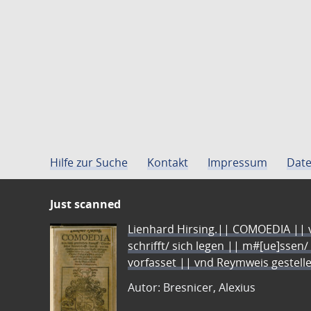
Hilfe zur Suche
Kontakt
Impressum
Date
Just scanned
Lienhard Hirsing.|| COMOEDIA || vo
schrifft/ sich legen || m#[ue]ssen/
vorfasset || vnd Reymweis gestel
Autor: Bresnicer, Alexius