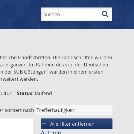
search
Suchen
lterliche Handschriften. Die Handschriften wurden
k zu ergänzen. Im Rahmen des von der Deutschen
ften der SUB Göttingen“ wurden in einem ersten
 erweitert werden.
Kultur |
Status:
laufend
er
sortiert nach
remove
Alle Filter entfernen
Autoren