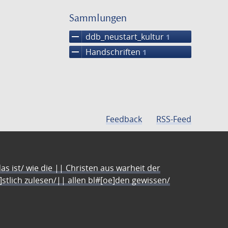
Suche
einschränke
Sammlungen
remove
ddb_neustart_kultur
1
remove
Handschriften
1
Feedback
RSS-Feed
s ist/ wie die || Christen aus warheit der
e]stlich zulesen/|| allen bl#[oe]den gewissen/