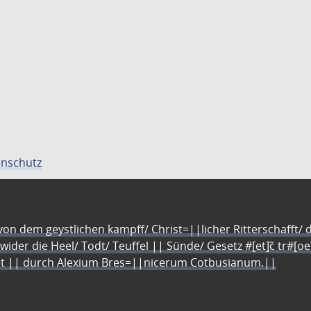
nschutz
n dem geystlichen kampff/ Christ=||licher Ritterschafft/ da
 wider die Heel/ Todt/ Teuffel || Sünde/ Gesetz #[et]c̃ tr#[o
let || durch Alexium Bres=||nicerum Cotbusianum.||