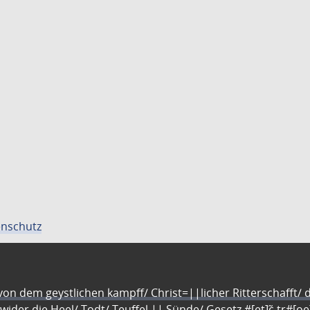
nschutz
n dem geystlichen kampff/ Christ=||licher Ritterschafft/ da
 wider die Heel/ Todt/ Teuffel || Sünde/ Gesetz #[et]c̃ tr#[o