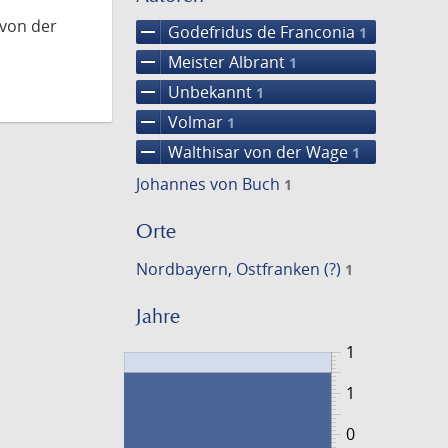
 von der
remove
Godefridus de Franconia
1
remove
Meister Albrant
1
remove
Unbekannt
1
remove
Volmar
1
remove
Walthisar von der Wage
1
Johannes von Buch
1
Orte
Nordbayern, Ostfranken (?)
1
Jahre
1
1
0