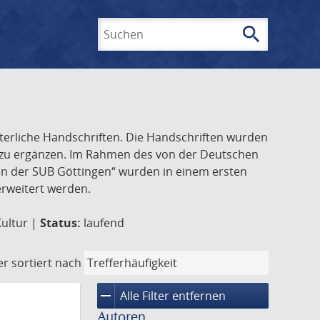
search
Suchen
lterliche Handschriften. Die Handschriften wurden
k zu ergänzen. Im Rahmen des von der Deutschen
ften der SUB Göttingen“ wurden in einem ersten
 erweitert werden.
Kultur |
Status:
laufend
er
sortiert nach
remove
Alle Filter entfernen
Autoren