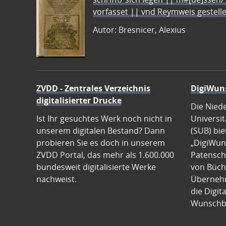
vorfasset || vnd Reymweis gestel
Autor: Bresnicer, Alexius
ZVDD - Zentrales Verzeichnis
DigiWun
digitalisierter Drucke
Die Nied
Ist Ihr gesuchtes Werk noch nicht in
Universit
unserem digitalen Bestand? Dann
(SUB) bie
probieren Sie es doch in unserem
„DigiWun
ZVDD Portal, das mehr als 1.600.000
Patenscha
bundesweit digitalisierte Werke
von Büch
nachweist.
Übernehm
die Digit
Wunschb