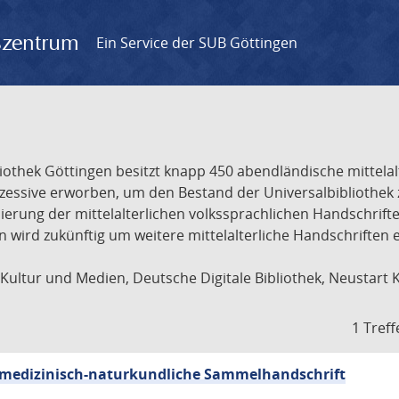
gszentrum
Ein Service der SUB Göttingen
liothek Göttingen besitzt knapp 450 abendländische mittela
ukzessive erworben, um den Bestand der Universalbibliothe
lisierung der mittelalterlichen volkssprachlichen Handschri
ion wird zukünftig um weitere mittelalterliche Handschriften
ultur und Medien, Deutsche Digitale Bibliothek, Neustart 
1 Treff
sch-medizinisch-naturkundliche Sammelhandschrift