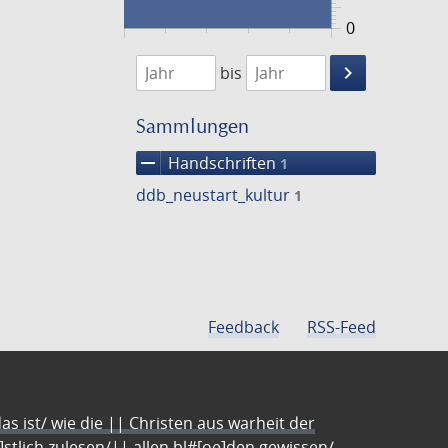
0
1474
1475
keyboard_arrow_right
bis
Suche
einschränke
Sammlungen
remove
Handschriften
1
ddb_neustart_kultur
1
Feedback
RSS-Feed
s ist/ wie die || Christen aus warheit der
e]stlich zulesen/|| allen bl#[oe]den gewissen/