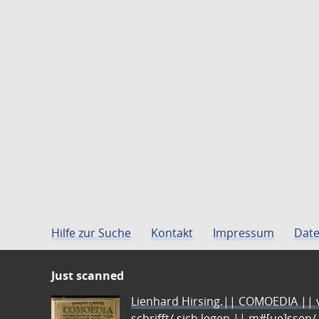
Hilfe zur Suche
Kontakt
Impressum
Date
Just scanned
Lienhard Hirsing.|| COMOEDIA || vo
schrifft/ sich legen || m#[ue]ssen/