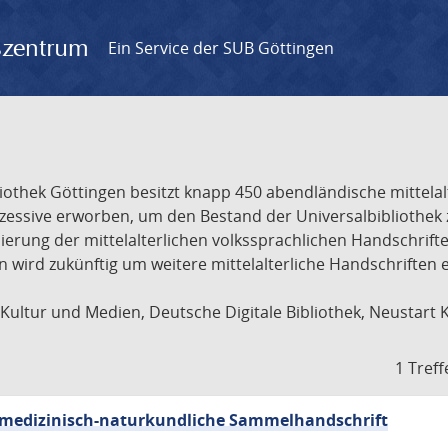
gszentrum
Ein Service der SUB Göttingen
liothek Göttingen besitzt knapp 450 abendländische mittela
ukzessive erworben, um den Bestand der Universalbibliothe
lisierung der mittelalterlichen volkssprachlichen Handschri
ion wird zukünftig um weitere mittelalterliche Handschriften
ultur und Medien, Deutsche Digitale Bibliothek, Neustart 
1 Treff
sch-medizinisch-naturkundliche Sammelhandschrift