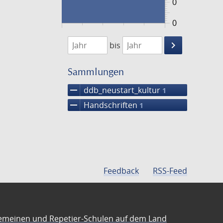
0
0
1474
1475
keyboard_arrow_right
bis
Suche
einschränke
Sammlungen
remove
ddb_neustart_kultur
1
remove
Handschriften
1
Feedback
RSS-Feed
emeinen und Repetier-Schulen auf dem Land