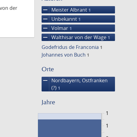
 von der
remove
Meister Albrant
1
remove
Unbekannt
1
remove
Volmar
1
remove
Walthisar von der Wage
1
Godefridus de Franconia
1
Johannes von Buch
1
Orte
remove
Nordbayern, Ostfranken
(?)
1
Jahre
1
1