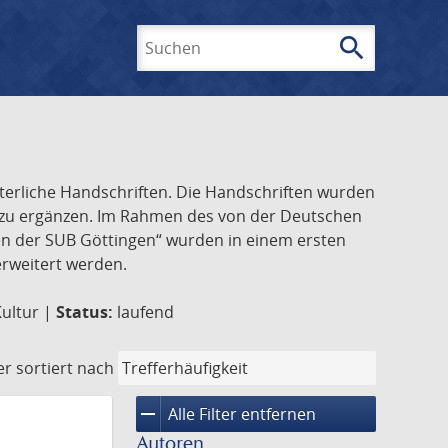
search
Suchen
lterliche Handschriften. Die Handschriften wurden
k zu ergänzen. Im Rahmen des von der Deutschen
ften der SUB Göttingen“ wurden in einem ersten
 erweitert werden.
Kultur |
Status:
laufend
er
sortiert nach
remove
Alle Filter entfernen
Autoren