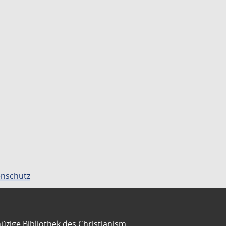
nschutz
üzige Bibliothek des Christianism