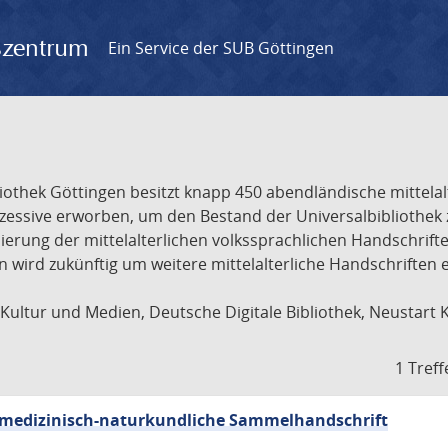
gszentrum
Ein Service der SUB Göttingen
liothek Göttingen besitzt knapp 450 abendländische mittela
ukzessive erworben, um den Bestand der Universalbibliothe
lisierung der mittelalterlichen volkssprachlichen Handschri
ion wird zukünftig um weitere mittelalterliche Handschriften
ultur und Medien, Deutsche Digitale Bibliothek, Neustart 
1 Treff
sch-medizinisch-naturkundliche Sammelhandschrift