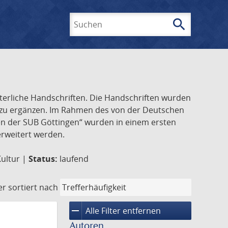
search
Suchen
lterliche Handschriften. Die Handschriften wurden
k zu ergänzen. Im Rahmen des von der Deutschen
ften der SUB Göttingen“ wurden in einem ersten
 erweitert werden.
Kultur |
Status:
laufend
er
sortiert nach
remove
Alle Filter entfernen
Autoren