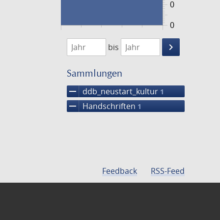
0
0
1474
1475
keyboard_arrow_right
bis
Suche
einschränke
Sammlungen
remove
ddb_neustart_kultur
1
remove
Handschriften
1
Feedback
RSS-Feed