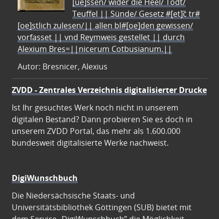
[ue]ssen/ wider die Heel/ Todt/
Teuffel || Sünde/ Gesetz #[et]c̃ tr#
[oe]stlich zulesen/|| allen bl#[oe]den gewissen/
vorfasset || vnd Reymweis gestellet || durch
Alexium Bres=||nicerum Cotbusianum.||
Autor: Bresnicer, Alexius
ZVDD - Zentrales Verzeichnis digitalisierter Drucke
Ist Ihr gesuchtes Werk noch nicht in unserem
digitalen Bestand? Dann probieren Sie es doch in
unserem ZVDD Portal, das mehr als 1.600.000
bundesweit digitalisierte Werke nachweist.
DigiWunschbuch
Die Niedersächsische Staats- und
Universitätsbibliothek Göttingen (SUB) bietet mit