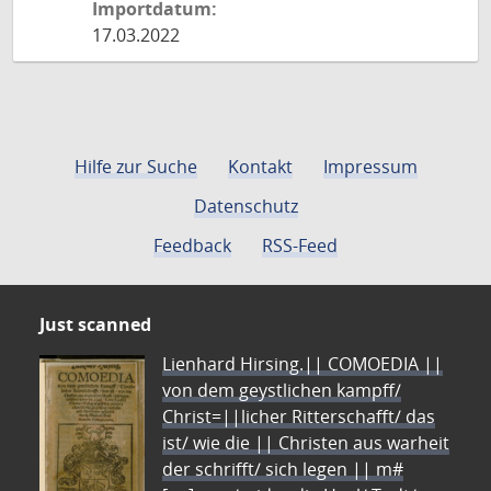
Importdatum:
17.03.2022
Hilfe zur Suche
Kontakt
Impressum
Datenschutz
Feedback
RSS-Feed
Just scanned
Lienhard Hirsing.|| COMOEDIA ||
von dem geystlichen kampff/
Christ=||licher Ritterschafft/ das
ist/ wie die || Christen aus warheit
der schrifft/ sich legen || m#