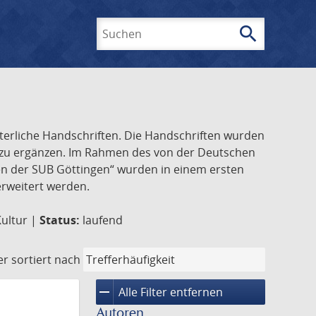
search
Suchen
lterliche Handschriften. Die Handschriften wurden
k zu ergänzen. Im Rahmen des von der Deutschen
ften der SUB Göttingen“ wurden in einem ersten
 erweitert werden.
Kultur |
Status:
laufend
er
sortiert nach
remove
Alle Filter entfernen
Autoren