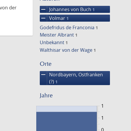
 von der
remove
Johannes von Buch
1
remove
Volmar
1
Godefridus de Franconia
1
Meister Albrant
1
Unbekannt
1
Walthisar von der Wage
1
Orte
remove
Nordbayern, Ostfranken
(?)
1
Jahre
1
1
0