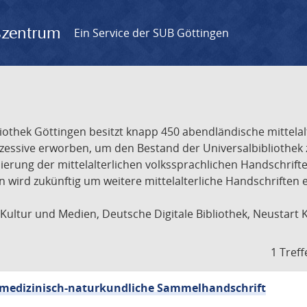
gszentrum
Ein Service der SUB Göttingen
liothek Göttingen besitzt knapp 450 abendländische mittela
ukzessive erworben, um den Bestand der Universalbibliothe
lisierung der mittelalterlichen volkssprachlichen Handschri
ion wird zukünftig um weitere mittelalterliche Handschriften
ultur und Medien, Deutsche Digitale Bibliothek, Neustart 
1 Treff
sch-medizinisch-naturkundliche Sammelhandschrift