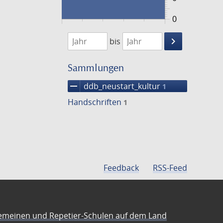
0
1474
1475
keyboard_arrow_right
bis
Suche
einschränke
Sammlungen
remove
ddb_neustart_kultur
1
Handschriften
1
Feedback
RSS-Feed
emeinen und Repetier-Schulen auf dem Land