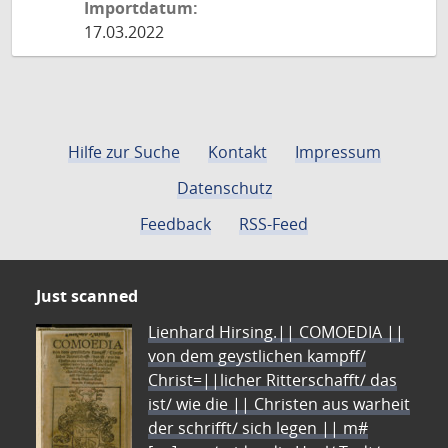
Importdatum:
17.03.2022
Hilfe zur Suche
Kontakt
Impressum
Datenschutz
Feedback
RSS-Feed
Just scanned
Lienhard Hirsing.|| COMOEDIA ||
von dem geystlichen kampff/
Christ=||licher Ritterschafft/ das
ist/ wie die || Christen aus warheit
der schrifft/ sich legen || m#