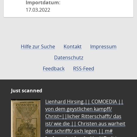
Importdatum:
17.03.2022
Hilfe zur Suche
Kontakt
Impressum
Datenschutz
Feedback
RSS-Feed
Just scanned
Lienhard Hirsing.|| COMOEDIA ||
von dem geystlichen kampff/
Christ=||licher Ritterschafft/ das
ist/ wie die || Christen aus warheit
der schrifft/ sich legen || m#