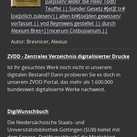
[ue]ssen/ wider die Heel/ Todt/
Teuffel || Sünde/ Gesetz #[et]c̃ tr#
[oe]stlich zulesen/|| allen bl#[oe]den gewissen/
vorfasset || vnd Reymweis gestellet || durch
Alexium Bres=||nicerum Cotbusianum.||
Autor: Bresnicer, Alexius
ZVDD - Zentrales Verzeichnis digitalisierter Drucke
Ist Ihr gesuchtes Werk noch nicht in unserem
digitalen Bestand? Dann probieren Sie es doch in
unserem ZVDD Portal, das mehr als 1.600.000
bundesweit digitalisierte Werke nachweist.
DigiWunschbuch
Die Niedersächsische Staats- und
Universitätsbibliothek Göttingen (SUB) bietet mit