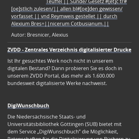
Teuffel || Sünde/ Gesetz #[et]c̃ tr#
[oe]stlich zulesen/|| allen bl#[oe]den gewissen/
vorfasset || vnd Reymweis gestellet || durch
Alexium Bres=||nicerum Cotbusianum.||
Autor: Bresnicer, Alexius
ZVDD - Zentrales Verzeichnis digitalisierter Drucke
Ist Ihr gesuchtes Werk noch nicht in unserem
digitalen Bestand? Dann probieren Sie es doch in
unserem ZVDD Portal, das mehr als 1.600.000
bundesweit digitalisierte Werke nachweist.
DigiWunschbuch
Die Niedersächsische Staats- und
Universitätsbibliothek Göttingen (SUB) bietet mit
dem Service „DigiWunschbuch” die Möglichkeit,