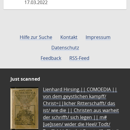
17.03.2022
Hilfe zur Suche
Kontakt
Impressum
Datenschutz
Feedback
RSS-Feed
Just scanned
Lienhard Hirsing.|| COMOEDIA ||
von dem geystlichen kampff/
Christ=||licher Ritterschafft/ das
ist/ wie die || Christen aus warheit
der schrifft/ sich legen || m#
[ue]ssen/ wider die Heel/ Todt/