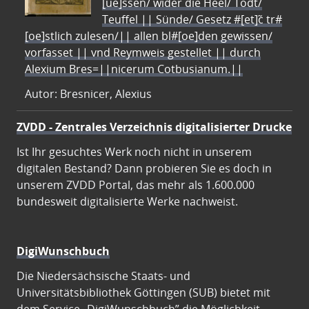
[ue]ssen/ wider die Heel/ Todt/
Teuffel || Sünde/ Gesetz #[et]c̃ tr#
[oe]stlich zulesen/|| allen bl#[oe]den gewissen/
vorfasset || vnd Reymweis gestellet || durch
Alexium Bres=||nicerum Cotbusianum.||
Autor: Bresnicer, Alexius
ZVDD - Zentrales Verzeichnis digitalisierter Drucke
Ist Ihr gesuchtes Werk noch nicht in unserem
digitalen Bestand? Dann probieren Sie es doch in
unserem ZVDD Portal, das mehr als 1.600.000
bundesweit digitalisierte Werke nachweist.
DigiWunschbuch
Die Niedersächsische Staats- und
Universitätsbibliothek Göttingen (SUB) bietet mit