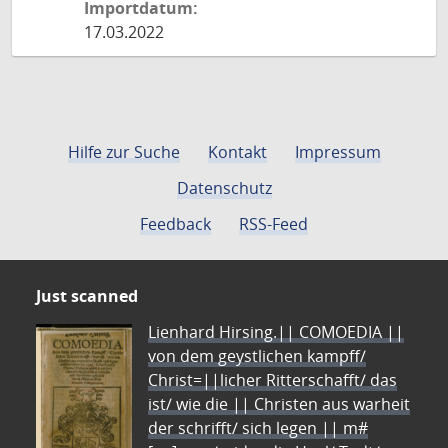
Importdatum:
17.03.2022
Hilfe zur Suche
Kontakt
Impressum
Datenschutz
Feedback
RSS-Feed
Just scanned
Lienhard Hirsing.|| COMOEDIA ||
von dem geystlichen kampff/
Christ=||licher Ritterschafft/ das
ist/ wie die || Christen aus warheit
der schrifft/ sich legen || m#