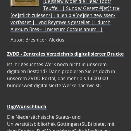
[ue]ssen/ wider die Heel/ Todt/
Teuffel || Sünde/ Gesetz #[et]c̃ tr#
[oe]stlich zulesen/|| allen bl#[oe]den gewissen/
vorfasset || vnd Reymweis gestellet || durch
Alexium Bres=||nicerum Cotbusianum.||
Autor: Bresnicer, Alexius
ZVDD - Zentrales Verzeichnis digitalisierter Drucke
Ist Ihr gesuchtes Werk noch nicht in unserem
digitalen Bestand? Dann probieren Sie es doch in
unserem ZVDD Portal, das mehr als 1.600.000
bundesweit digitalisierte Werke nachweist.
DigiWunschbuch
Die Niedersächsische Staats- und
Universitätsbibliothek Göttingen (SUB) bietet mit