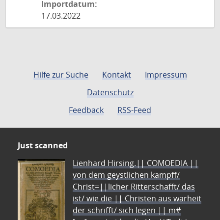
Importdatum:
17.03.2022
Hilfe zur Suche
Kontakt
Impressum
Datenschutz
Feedback
RSS-Feed
Just scanned
Lienhard Hirsing.|| COMOEDIA ||
von dem geystlichen kampff/
Christ=||licher Ritterschafft/ das
ist/ wie die || Christen aus warheit
der schrifft/ sich legen || m#