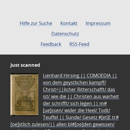
Hilfe zur Suche
Kontakt
Impressum
Datenschutz
Feedback
RSS-Feed
Just scanned
Lienhard Hirsing.|| COMOEDIA ||
von dem geystlichen kampff/
Christ=||licher Ritterschafft/ das
ist/ wie die || Christen aus warheit
der schrifft/ sich legen || m#
[ue]ssen/ wider die Heel/ Todt/
Teuffel || Sünde/ Gesetz #[et]c̃ tr#
[oe]stlich zulesen/|| allen bl#[oe]den gewissen/