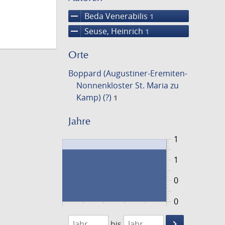
remove
Beda Venerabilis
1
remove
Seuse, Heinrich
1
Orte
Boppard (Augustiner-Eremiten-
Nonnenkloster St. Maria zu
Kamp) (?)
1
Jahre
1
1
0
0
1425
1426
keyboard_arrow_right
bis