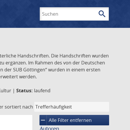
search
Suchen
lterliche Handschriften. Die Handschriften wurden
k zu ergänzen. Im Rahmen des von der Deutschen
ften der SUB Göttingen“ wurden in einem ersten
 erweitert werden.
Kultur |
Status:
laufend
er
sortiert nach
remove
Alle Filter entfernen
Autoren