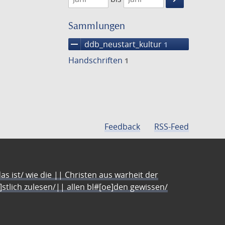
Suche
einschränke
Sammlungen
remove
ddb_neustart_kultur
1
Handschriften
1
Feedback
RSS-Feed
s ist/ wie die || Christen aus warheit der
e]stlich zulesen/|| allen bl#[oe]den gewissen/