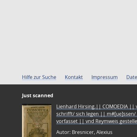
Hilfe zur Suche
Kontakt
Impressum
Date
Just scanned
Lienhard Hirsing.|| COMOEDIA || vo
schrifft/ sich legen || m#[ue]ssen/
vorfasset || vnd Reymweis gestel
Autor: Bresnicer, Alexius