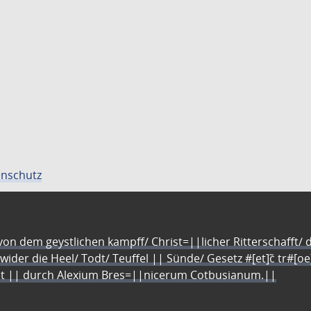
nschutz
n dem geystlichen kampff/ Christ=||licher Ritterschafft/ da
 wider die Heel/ Todt/ Teuffel || Sünde/ Gesetz #[et]c̃ tr#[o
let || durch Alexium Bres=||nicerum Cotbusianum.||