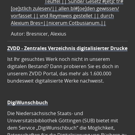
Teuffel || Sünde/ Gesetz #[et]c̃ tr#
[oe]stlich zulesen/|| allen bl#[oe]den gewissen/
vorfasset || vnd Reymweis gestellet || durch
Alexium Bres=||nicerum Cotbusianum.||
Autor: Bresnicer, Alexius
ZVDD - Zentrales Verzeichnis digitalisierter Drucke
Ist Ihr gesuchtes Werk noch nicht in unserem
digitalen Bestand? Dann probieren Sie es doch in
unserem ZVDD Portal, das mehr als 1.600.000
bundesweit digitalisierte Werke nachweist.
DigiWunschbuch
Die Niedersächsische Staats- und
Universitätsbibliothek Göttingen (SUB) bietet mit
dem Service „DigiWunschbuch” die Möglichkeit,