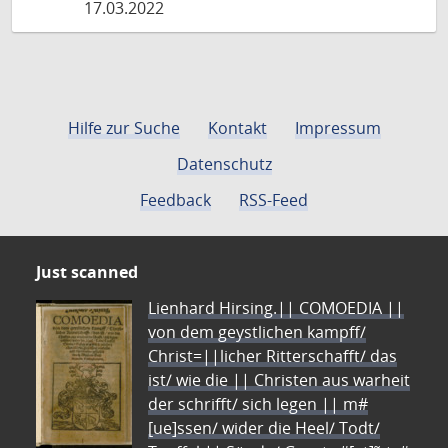
17.03.2022
Hilfe zur Suche
Kontakt
Impressum
Datenschutz
Feedback
RSS-Feed
Just scanned
Lienhard Hirsing.|| COMOEDIA ||
von dem geystlichen kampff/
Christ=||licher Ritterschafft/ das
ist/ wie die || Christen aus warheit
der schrifft/ sich legen || m#
[ue]ssen/ wider die Heel/ Todt/