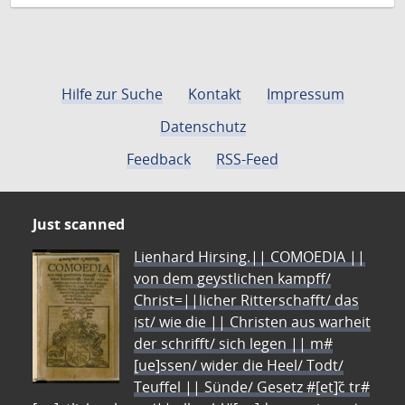
Hilfe zur Suche
Kontakt
Impressum
Datenschutz
Feedback
RSS-Feed
Just scanned
Lienhard Hirsing.|| COMOEDIA ||
von dem geystlichen kampff/
Christ=||licher Ritterschafft/ das
ist/ wie die || Christen aus warheit
der schrifft/ sich legen || m#
[ue]ssen/ wider die Heel/ Todt/
Teuffel || Sünde/ Gesetz #[et]c̃ tr#