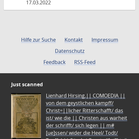
17.03.2022
Hilfe zur Suche
Kontakt
Impressum
Datenschutz
Feedback
RSS-Feed
Just scanned
Lienhard Hirsing.|| COMOEDIA ||
von dem geystlichen kampff/
Christ=||licher Ritterschafft/ das
ist/ wie die || Christen aus warheit
der schrifft/ sich legen || m#
[ue]ssen/ wider die Heel/ Todt/