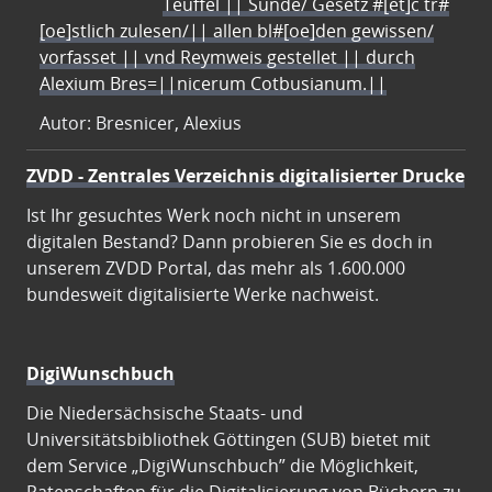
Teuffel || Sünde/ Gesetz #[et]c̃ tr#
[oe]stlich zulesen/|| allen bl#[oe]den gewissen/
vorfasset || vnd Reymweis gestellet || durch
Alexium Bres=||nicerum Cotbusianum.||
Autor: Bresnicer, Alexius
ZVDD - Zentrales Verzeichnis digitalisierter Drucke
Ist Ihr gesuchtes Werk noch nicht in unserem
digitalen Bestand? Dann probieren Sie es doch in
unserem ZVDD Portal, das mehr als 1.600.000
bundesweit digitalisierte Werke nachweist.
DigiWunschbuch
Die Niedersächsische Staats- und
Universitätsbibliothek Göttingen (SUB) bietet mit
dem Service „DigiWunschbuch” die Möglichkeit,