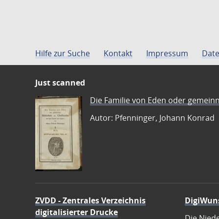
Hilfe zur Suche
Kontakt
Impressum
Date
Just scanned
Die Familie von Eden oder gemeinn
Autor: Pfenninger, Johann Konrad
ZVDD - Zentrales Verzeichnis
DigiWun
digitalisierter Drucke
Die Nied