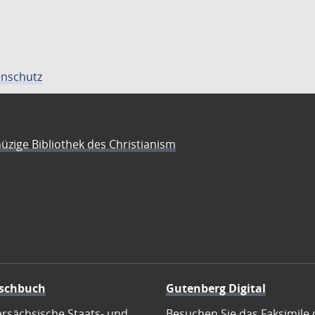
nschutz
üzige Bibliothek des Christianism
schbuch
Gutenberg Digital
ersächsische Staats- und
Besuchen Sie das Faksimile 