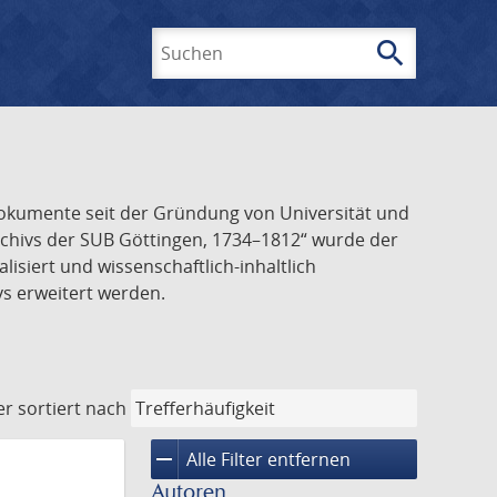
search
Suchen
 Dokumente seit der Gründung von Universität und
Archivs der SUB Göttingen, 1734–1812“ wurde der
alisiert und wissenschaftlich-inhaltlich
vs erweitert werden.
er
sortiert nach
remove
Alle Filter entfernen
Autoren