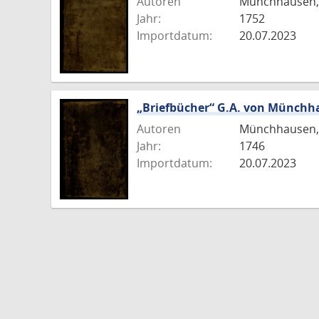
Autoren
Münchhausen, 
Jahr:
1752
Importdatum:
20.07.2023
„Briefbücher“ G.A. von Münchhau
Autoren
Münchhausen, 
Jahr:
1746
Importdatum:
20.07.2023